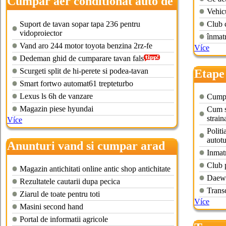
Cumpar aer conditionat auto de
Vehic
plafon
Suport de tavan sopar tapa 236 pentru
Club 
vidoproiector
înmatr
Vand aro 244 motor toyota benzina 2rz-fe
Více
Dedeman ghid de cumparare tavan fals
Scurgeti split de hi-perete si podea-tavan
Etape
Smart fortwo automat61 trepteturbo
hand
Lexus ls 6h de vanzare
Cumpe
Magazin piese hyundai
Cum s
strain
Více
Politi
autot
Anunturi vand si cumpar arad
Inmat
Club 
Magazin antichitati online antic shop antichitate
Daewo
Rezultatele cautarii dupa pecica
Trans
Ziarul de toate pentru toti
Více
Masini second hand
Portal de informatii agricole