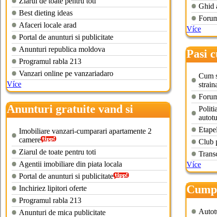
Ziarul de toate pentru toti
Ghid 
Best dieting ideas
Forum
Afaceri locale arad
Více
Portal de anunturi si publicitate
Anunturi republica moldova
Pasi 
Programul rabla 213
hand
Vanzari online pe vanzariadaro
Cum s
Více
strain
Forum
Anunturi gratuite vand si
Politi
autot
cumpar arad
Etape
Imobiliare vanzari-cumparari apartamente 2
camere
Club 
Ziarul de toate pentru toti
Trans
Agentii imobiliare din piata locala
Více
Portal de anunturi si publicitate
Cumpa
Inchiriez lipitori oferte
Programul rabla 213
Autot
Anunturi de mica publicitate