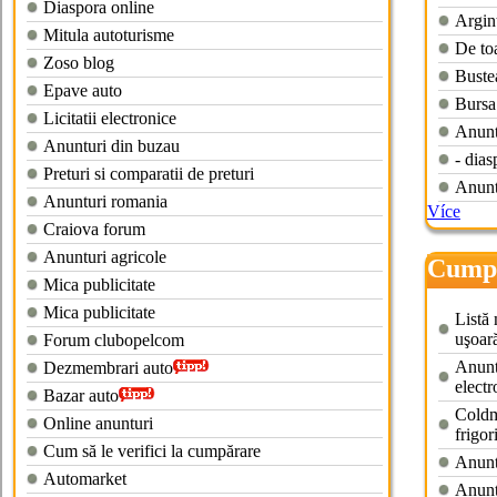
Diaspora online
Argint
Mitula autoturisme
De toa
Zoso blog
Bustea
Epave auto
Bursa 
Licitatii electronice
Anuntu
Anunturi din buzau
- dias
Preturi si comparatii de preturi
Anunt
Anunturi romania
Více
Craiova forum
Anunturi agricole
Cumpa
Mica publicitate
hand
Mica publicitate
Listă
uşoar
Forum clubopelcom
Anunt
Dezmembrari auto
electr
Bazar auto
Coldm
Online anunturi
frigor
Cum să le verifici la cumpărare
Anunt
Automarket
Anunt