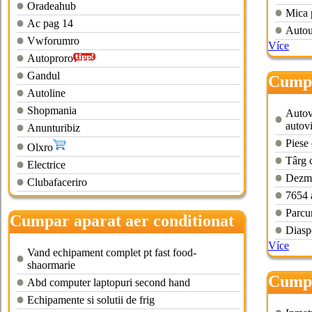
Oradeahub
Mica 
Ac pag 14
Autout
Vwforumro
Více
Autoproro
Gandul
Cumpa
Autoline
Shopmania
Autov
autovi
Anunturibiz
Piese 
Olxro
Târg 
Electrice
Dezme
Clubafaceriro
7654 
Parcu
Cumpar aparat aer conditionat
Diasp
second hand
Více
Vand echipament complet pt fast food-
shaormarie
Cumpa
Abd computer laptopuri second hand
acte
Echipamente si solutii de frig