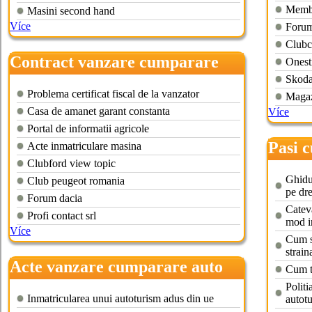
Membr
Masini second hand
Více
Forum 
Clubc
Contract vanzare cumparare
Onest
auto second hand
Skoda
Problema certificat fiscal de la vanzator
Magaz
Casa de amanet garant constanta
Více
Portal de informatii agricole
Pasi 
Acte inmatriculare masina
Clubford view topic
hand 
Ghidu
Club peugeot romania
pe dr
Forum dacia
Catev
Profi contact srl
mod i
Více
Cum s
strain
Acte vanzare cumparare auto
Cum te
second hand
Politi
Inmatricularea unui autoturism adus din ue
autot