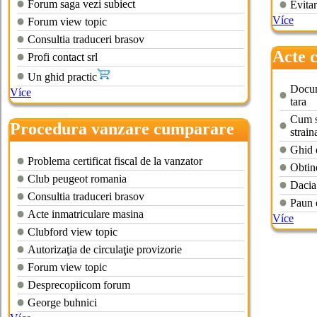
Forum saga vezi subiect
Evitar
Více
Forum view topic
Consultia traduceri brasov
Acte 
Profi contact srl
hand 
Un ghid practic
Docum
Více
tara
Cum s
Procedura vanzare cumparare
strain
auto second hand
Ghid 
Problema certificat fiscal de la vanzator
Obtin
Club peugeot romania
Dacia
Consultia traduceri brasov
Paun 
Acte inmatriculare masina
Více
Clubford view topic
Autorizaţia de circulaţie provizorie
Forum view topic
Desprecopiicom forum
George buhnici