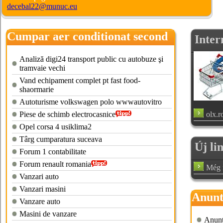
decebal22@munuc.eu
Cumpar aer conditionat second
Inter
hand
Analiză digi24 transport public cu autobuze şi
tramvaie vechi
Vand echipament complet pt fast food-
shaormarie
Autoturisme volkswagen polo wwwautovitro
Piese de schimb electrocasnice
olx.r
Opel corsa 4 usiklima2
Târg cumparatura suceava
Új li
Forum 1 contabilitate
Forum renault romania
Még n
Vanzari auto
Vanzari masini
Anunt
Vanzare auto
Masini de vanzare
Anuntu