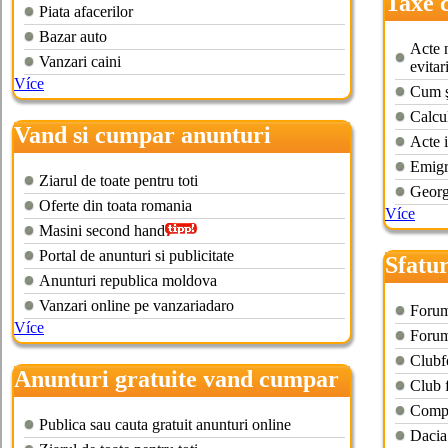
Taxe 
Piata afacerilor
hand
Bazar auto
Acte n
Vanzari caini
evitar
Více
Cum şi
Calcu
Vand si cumpar anunturi
Acte 
gratuite
Emigr
Ziarul de toate pentru toti
Georg
Oferte din toata romania
Více
Masini second hand
Portal de anunturi si publicitate
Sfatu
Anunturi republica moldova
hand
Vanzari online pe vanzariadaro
Forum
Více
Forum
Clubf
Anunturi gratuite vand cumpar
Club 
Compu
Publica sau cauta gratuit anunturi online
Dacia