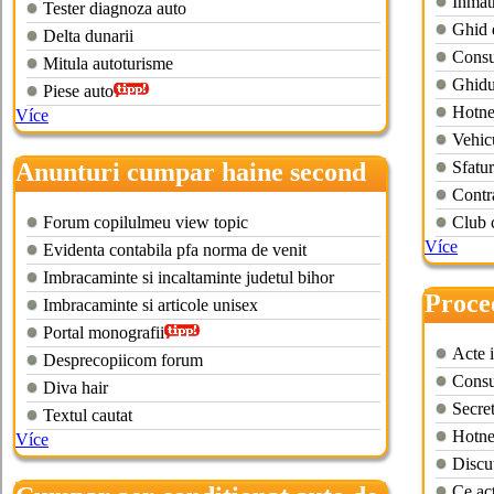
Inmat
Tester diagnoza auto
Ghid 
Delta dunarii
Consu
Mitula autoturisme
Ghidul
Piese auto
Hotne
Více
Vehic
Anunturi cumpar haine second
Sfatur
Contr
hand
Forum copilulmeu view topic
Club 
Více
Evidenta contabila pfa norma de venit
Imbracaminte si incaltaminte judetul bihor
Proce
Imbracaminte si articole unisex
secon
Portal monografii
Acte 
Desprecopiicom forum
Consu
Diva hair
Secret
Textul cautat
Hotne
Více
Discut
Ce act