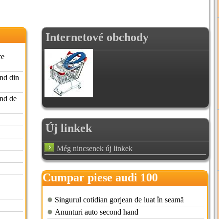
Internetové obchody
re
nd din
and de
Új linkek
Még nincsenek új linkek
Cumpar piese audi 100
Singurul cotidian gorjean de luat în seamă
Anunturi auto second hand