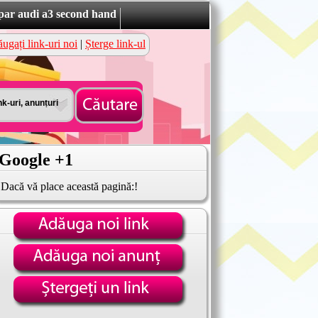
ar audi a3 second hand
ugați link-uri noi
|
Șterge link-ul
Google +1
Dacă vă place această pagină:!