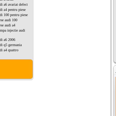
i a6 avariat defect
i a4 pentru piese
i 100 pentru piese
se audi 100
se audi a4
pa injectie audi
di a6 2006
di q5 germania
i a4 quattro