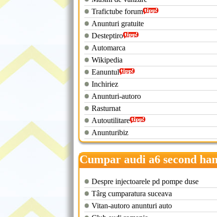
Trafictube forum
Anunturi gratuite
Desteptiro
Automarca
Wikipedia
Eanuntul
Inchiriez
Anunturi-autoro
Rasturnat
Autoutilitare
Anunturibiz
Cumpar audi a6 second ha
Despre injectoarele pd pompe duse
Târg cumparatura suceava
Vitan-autoro anunturi auto