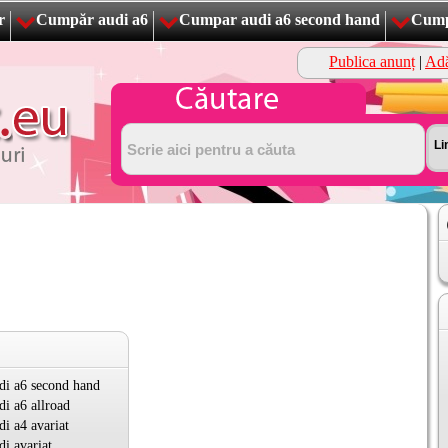
r
Cumpăr audi a6
Cumpar audi a6 second hand
Cump
Publica anunț
|
Adă
i a6 second hand
i a6 allroad
i a4 avariat
i avariat