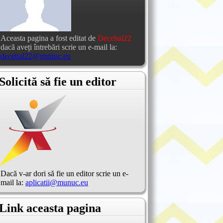
Aceasta pagina a fost editat de
Decebal22
dacă aveți întrebări scrie un e-mail la:
decebal22@munuc.eu
Solicită să fie un editor
Dacă v-ar dori să fie un editor scrie un e-
mail la:
aplicatii@munuc.eu
Link aceasta pagina