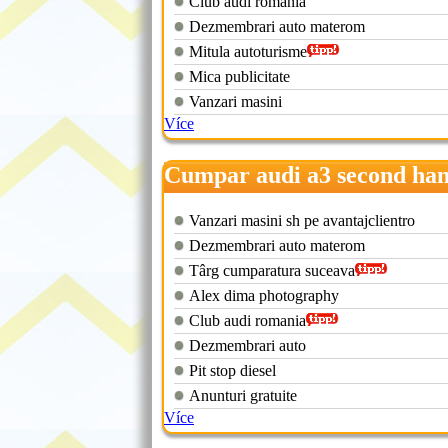
Club audi romania
Dezmembrari auto materom
Mitula autoturisme
Mica publicitate
Vanzari masini
Více
Cumpar audi a3 second ha
Vanzari masini sh pe avantajclientro
Dezmembrari auto materom
Târg cumparatura suceava
Alex dima photography
Club audi romania
Dezmembrari auto
Pit stop diesel
Anunturi gratuite
Více