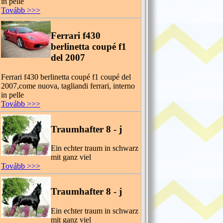
in pelle
Tovább >>>
Ferrari f430
berlinetta coupé f1
del 2007
Ferrari f430 berlinetta coupé f1 coupé del
2007,come nuova, tagliandi ferrari, interno
in pelle
Tovább >>>
Traumhafter 8 - j
Ein echter traum in schwarz
mit ganz viel
Tovább >>>
Traumhafter 8 - j
Ein echter traum in schwarz
mit ganz viel