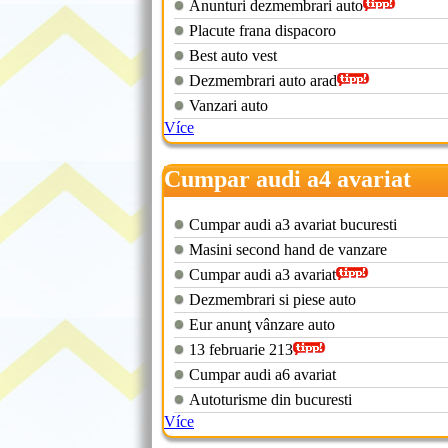
Anunturi dezmembrari auto
Placute frana dispacoro
Best auto vest
Dezmembrari auto arad
Vanzari auto
Více
Cumpar audi a4 avariat
Cumpar audi a3 avariat bucuresti
Masini second hand de vanzare
Cumpar audi a3 avariat
Dezmembrari si piese auto
Eur anunţ vânzare auto
13 februarie 213
Cumpar audi a6 avariat
Autoturisme din bucuresti
Více