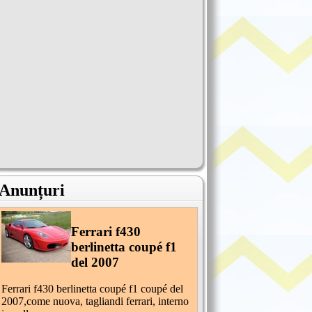
Anunțuri
Ferrari f430
berlinetta coupé f1
del 2007
Ferrari f430 berlinetta coupé f1 coupé del
2007,come nuova, tagliandi ferrari, interno