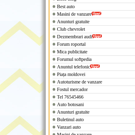
Best auto
Masini de vanzare
Anunturi gratuite
Club chevrolet
Dezmembrari audi
Forum roportal
Mica publicitate
Forumul softpedia
Anuntul telefonic
Piața moldovei
Autoturisme de vanzare
Fostul mercador
Tel 76545466
Auto botosani
Anunturi gratuite
Buletinul auto
Vanzari auto
Masini de vanzare