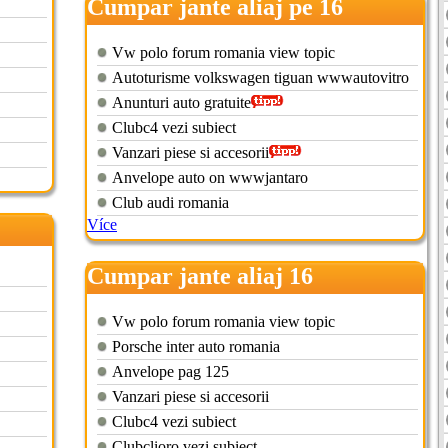
Cumpar jante aliaj pe 16
Vw polo forum romania view topic
Autoturisme volkswagen tiguan wwwautovitro
Anunturi auto gratuite
Clubc4 vezi subiect
Vanzari piese si accesorii
Anvelope auto on wwwjantaro
Club audi romania
Více
Cumpar jante aliaj 16
Vw polo forum romania view topic
Porsche inter auto romania
Anvelope pag 125
Vanzari piese si accesorii
Clubc4 vezi subiect
Clubclioro vezi subiect