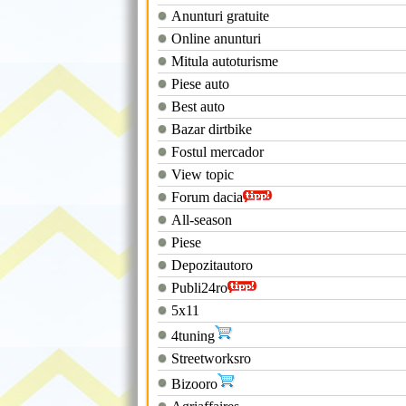
Anunturi gratuite
Online anunturi
Mitula autoturisme
Piese auto
Best auto
Bazar dirtbike
Fostul mercador
View topic
Forum dacia
All-season
Piese
Depozitautoro
Publi24ro
5x11
4tuning
Streetworksro
Bizooro