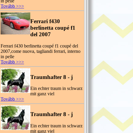
in pelle
Tovább >>>
Ferrari f430
berlinetta coupé f1
del 2007
Ferrari f430 berlinetta coupé f1 coupé del
2007,come nuova, tagliandi ferrari, interno
in pelle
Tovább >>>
Traumhafter 8 - j
Ein echter traum in schwarz
mit ganz viel
Tovább >>>
Traumhafter 8 - j
Ein echter traum in schwarz
mit ganz viel