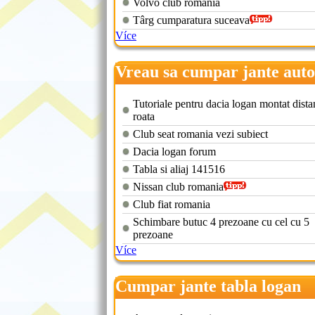
Volvo club romania
Târg cumparatura suceava
Více
Vreau sa cumpar jante auto
Tutoriale pentru dacia logan montat dista
roata
Club seat romania vezi subiect
Dacia logan forum
Tabla si aliaj 141516
Nissan club romania
Club fiat romania
Schimbare butuc 4 prezoane cu cel cu 5
prezoane
Více
Cumpar jante tabla logan