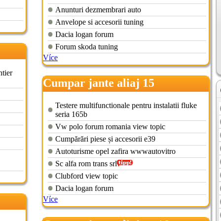
Anunturi dezmembrari auto
Anvelope si accesorii tuning
Dacia logan forum
Forum skoda tuning
Více
ntier
Cumpar jante aliaj 15
Testere multifunctionale pentru instalatii fluke
seria 165b
Vw polo forum romania view topic
Cumpărări piese și accesorii e39
Autoturisme opel zafira wwwautovitro
Sc alfa rom trans srl
Clubford view topic
Dacia logan forum
Více