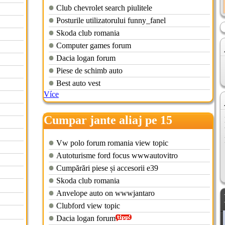
Club chevrolet search piulitele
Posturile utilizatorului funny_fanel
Skoda club romania
Computer games forum
Dacia logan forum
Piese de schimb auto
Best auto vest
Více
Cumpar jante aliaj pe 15
Vw polo forum romania view topic
Autoturisme ford focus wwwautovitro
Cumpărări piese și accesorii e39
Skoda club romania
Anvelope auto on wwwjantaro
Clubford view topic
Dacia logan forum