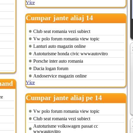
Více
Cumpar jante aliaj 14
Club seat romania vezi subiect
Vw polo forum romania view topic
Lanturi auto magazin online
Autoturisme honda civic wwwautovitro
Porsche inter auto romania
Dacia logan forum
Andoservice magazin online
hand
Více
Cumpar jante aliaj pe 14
re
Vw polo forum romania view topic
Club seat romania vezi subiect
Autoturisme volkswagen passat cc
wwwautovitro