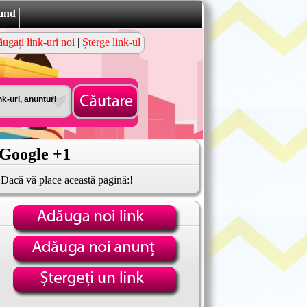
hand
ugați link-uri noi
|
Șterge link-ul
Google +1
Dacă vă place această pagină:!