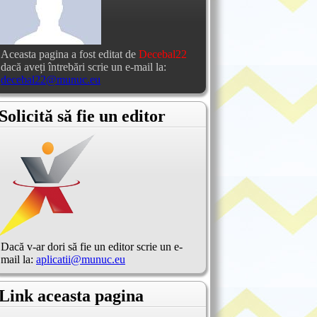
Aceasta pagina a fost editat de
Decebal22
dacă aveți întrebări scrie un e-mail la:
decebal22@munuc.eu
Solicită să fie un editor
Dacă v-ar dori să fie un editor scrie un e-
mail la:
aplicatii@munuc.eu
Link aceasta pagina