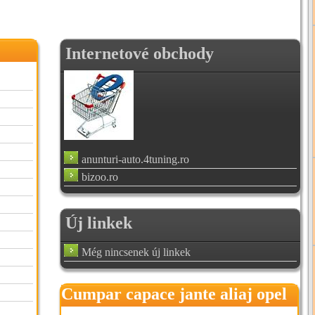
Internetové obchody
anunturi-auto.4tuning.ro
bizoo.ro
Új linkek
Még nincsenek új linkek
Cumpar capace jante aliaj opel