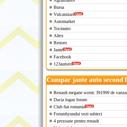
Agriaffaires
Bursa
Vulcanizari
Automarket
Tocmairo
Altex
Renoro
Jante
Facebook
123autoro
Cumpar jante auto second 
Renault megane scenic 391999 de vanza
Dacia logan forum
Club fiat romania
Forumhyundai vezi subiect
4 prezoane pentru renault