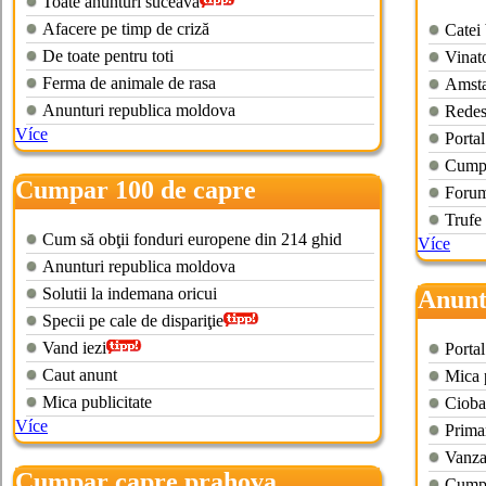
Toate anunturi suceava
Afacere pe timp de criză
Catei 
De toate pentru toti
Vinato
Ferma de animale de rasa
Amsta
Anunturi republica moldova
Redes
Více
Porta
Cumpa
Cumpar 100 de capre
Forum 
Trufe
Cum să obţii fonduri europene din 214 ghid
Více
Anunturi republica moldova
Solutii la indemana oricui
Anunt
Specii pe cale de dispariţie
Vand iezi
Portal
Caut anunt
Mica p
Mica publicitate
Cioba
Více
Prima
Vanzar
Cumpar capre prahova
Cumpa