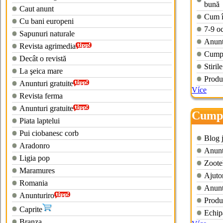
bună
Caut anunt
Cum în
Cu bani europeni
7-9 oc
Sapunuri naturale
Anuntu
Revista agrimedia
Cumpa
Decât o revistă
Stiril
La şeica mare
Produ
Anunturi gratuite
Více
Revista ferma
Anunturi gratuite
Cumpa
Piata laptelui
Pui ciobanesc corb
Blog 
Aradonro
Anuntu
Ligia pop
Zoote
Maramures
Ajutor
Romania
Anunt
Anunturiro
Produ
Caprite
Echip
Branza