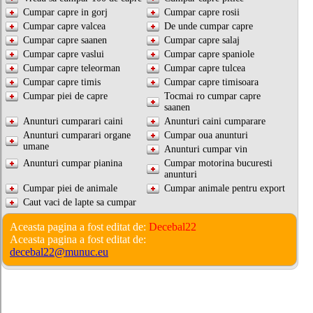
Cumpar capre in gorj
Cumpar capre rosii
Cumpar capre valcea
De unde cumpar capre
Cumpar capre saanen
Cumpar capre salaj
Cumpar capre vaslui
Cumpar capre spaniole
Cumpar capre teleorman
Cumpar capre tulcea
Cumpar capre timis
Cumpar capre timisoara
Cumpar piei de capre
Tocmai ro cumpar capre
saanen
Anunturi cumparari caini
Anunturi caini cumparare
Anunturi cumparari organe
Cumpar oua anunturi
umane
Anunturi cumpar vin
Anunturi cumpar pianina
Cumpar motorina bucuresti
anunturi
Cumpar piei de animale
Cumpar animale pentru export
Caut vaci de lapte sa cumpar
Aceasta pagina a fost editat de:
Decebal22
Aceasta pagina a fost editat de:
decebal22@munuc.eu