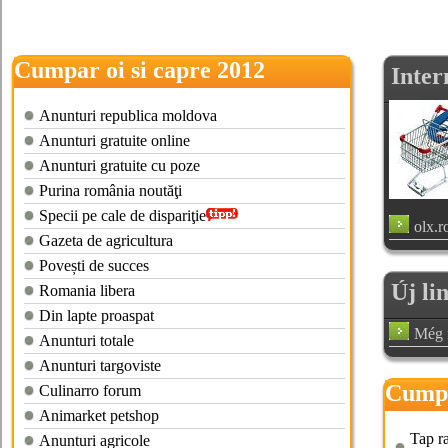
Cumpar oi si capre 2012
Inter
Anunturi republica moldova
Anunturi gratuite online
Anunturi gratuite cu poze
Purina românia noutăţi
Specii pe cale de dispariţie
olx.r
Gazeta de agricultura
Povești de succes
Új li
Romania libera
Din lapte proaspat
Még n
Anunturi totale
Anunturi targoviste
Cumpa
Culinarro forum
Animarket petshop
Tap ra
Anunturi agricole