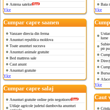
Antena satelor
Baia 
Více
Více
Cumpar capre saanen
Cumpa
Vanzare directa din ferma
Ustia
lume
Anunturi republica moldova
Subiec
Toate anunturi suceava
ptr pu
Anunturi animale gratuite
Cumpa
Bed mattress sale
Direcţ
Caut anunt
Cumpar
Anunturi gratuite
Bursa 
Více
Aface
Více
Cumpar capre salaj
Caut 
Anunturi gratuite online prin negotiorro
Utilaje agricole judetul dambovita anunturi
Cristi