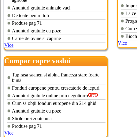
agricole
Impor
Anunturi gratuite animale vaci
La ce 
De toate pentru toti
Progr
Produse pag 71
Cum s
Anunturi gratuite cu poze
Biochi
Carne de ovine si caprine
Více
Více
Cumpar capre vaslui
Tap rasa saanen si alpina franceza stare foarte
bună
Fonduri europene pentru crescatorie de iepuri
Anunturi gratuite online prin negotiorro
Cum să obţii fonduri europene din 214 ghid
Anunturi gratuite cu poze
Stirile orei zootehnia
Produse pag 71
Více