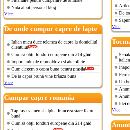
Finantare pentru cumparare de animale
Artico
Nata albot personal blog
De toa
Více
Sapun
Více
De unde cumpar capre de lapte
Tocma
Iulian micu duce telemea de capra la domiciliul
clientului
Cum să obţii fonduri europene din 214 ghid
Scoala
italie
Import animale repmoldova si alte oferte
Inapoi
Cum alegem o capra buna pentru prasila
Ferma 
De la capra brună vine brânza bună
Un ber
Více
Anuntu
Cumpar capre romania
Anunt
Idei d
Více
Tap rasa saanen si alpina franceza stare foarte
bună
Cum să obţii fonduri europene din 214 ghid
Anunt