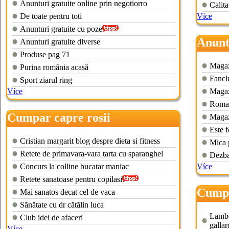
Anunturi gratuite online prin negotiorro
Calita
De toate pentru toti
Více
Anunturi gratuite cu poze
Anunt
Anunturi gratuite diverse
Produse pag 71
Magazi
Purina românia acasă
Fancl
Sport ziarul ring
Více
Magaz
Roman
Cumpar capre rosii
Magaz
Este f
Cristian margarit blog despre dieta si fitness
Mica 
Retete de primavara-vara tarta cu sparanghel
Dezba
Concurs la colline bucatar maniac
Více
Retete sanatoase pentru copilasi
Cumpa
Mai sanatos decat cel de vaca
anunt
Sănătate cu dr cătălin luca
Lambo
Club idei de afaceri
galla
Více