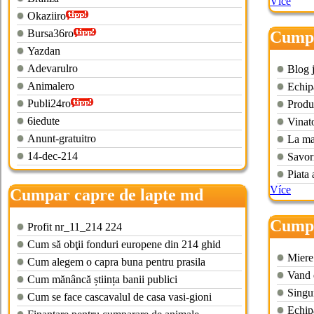
Více
Okaziiro
Bursa36ro
Cumpa
Yazdan
Adevarulro
Blog 
Animalero
Echip
Publi24ro
Produ
6iedute
Vinato
Anunt-gratuitro
La ma
14-dec-214
Savor
Piata 
Více
Cumpar capre de lapte md
Cumpa
Profit nr_11_214 224
Cum să obţii fonduri europene din 214 ghid
Miere 
Cum alegem o capra buna pentru prasila
Vand 
Cum mănâncă știința banii publici
Singur
Cum se face cascavalul de casa vasi-gioni
Echip