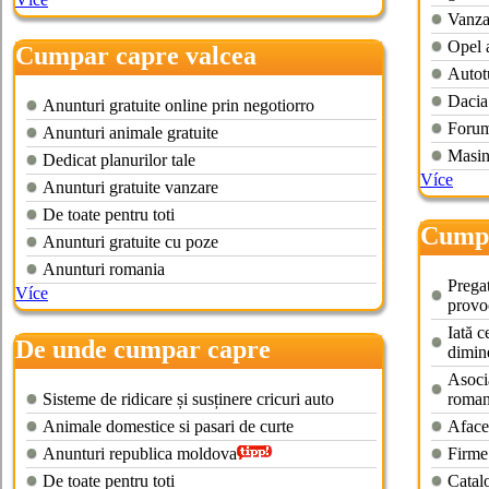
Vanza
Opel 
Cumpar capre valcea
Autot
Dacia
Anunturi gratuite online prin negotiorro
Forum 
Anunturi animale gratuite
Masini
Dedicat planurilor tale
Více
Anunturi gratuite vanzare
De toate pentru toti
Cumpa
Anunturi gratuite cu poze
Anunturi romania
Pregat
Více
provoc
Iată c
De unde cumpar capre
dimin
Asocia
Sisteme de ridicare și susținere cricuri auto
roman
Animale domestice si pasari de curte
Afacer
Anunturi republica moldova
Firme 
De toate pentru toti
Catal