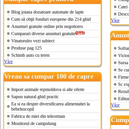
Catei
Blog joiana dozatoare automate de lapte
Descop
Cum să obţii fonduri europene din 214 ghid
Více
Anunturi gratuite online prin negotiorro
Cumparari diverse anunturi gratuite
Anunt
Vinatorulro vezi subiect
uman
Produse pag 125
Sofran
Schimb auto cu teren
Victo
Více
Sursa 
Se cu
Vreau sa cumpar 100 de capre
Firme 
Sc ex
Import animale repmoldova si alte oferte
Rezult
Sapun natural ghid practic
Editur
Ea si ea despre diversificarea alimentatiei la
Více
bebeluscopil
Fabrica de miei din teleorman
Cumpa
Monitorul de campulung