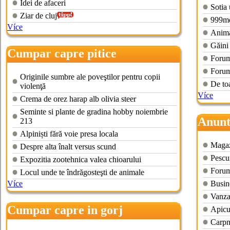
Idei de afaceri
Sotia 
Ziar de cluj
999m
Více
Anima
Găini
Cumpar capre pitice
Forum
Forum 
Originile sumbre ale poveştilor pentru copii
De toa
violenţă
Více
Crema de orez harap alb olivia steer
Seminte si plante de gradina hobby noiembrie
Anunt
213
Alpiniști fără voie presa locala
Magazi
Despre alta înalt versus scund
Pescui
Expozitia zootehnica valea chioarului
Forum 
Locul unde te îndrăgosteşti de animale
Více
Busin
Vanza
Cumpar capre in gorj
Apicu
Carpn