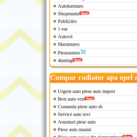
Autokarmaro
Shopmania
Publi24ro
1 eur
Autovit
Maramures
Pieseautoro
4tuning
Cumpar radiator apa opel 
g
Urgent auto piese auto import
Best auto vest
Comanda piese auto sh
Service auto iovi
Anunturi piese auto
Piese auto masini