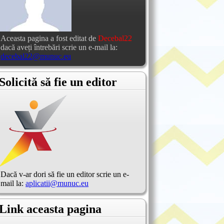
Aceasta pagina a fost editat de
Decebal22
dacă aveți întrebări scrie un e-mail la:
decebal22@munuc.eu
Solicită să fie un editor
Dacă v-ar dori să fie un editor scrie un e-
mail la:
aplicatii@munuc.eu
Link aceasta pagina