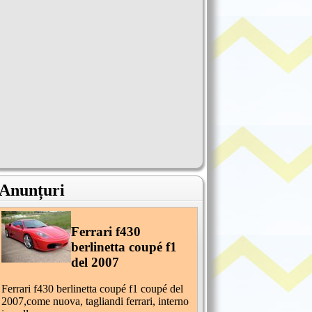
Anunțuri
Ferrari f430
berlinetta coupé f1
del 2007
Ferrari f430 berlinetta coupé f1 coupé del
2007,come nuova, tagliandi ferrari, interno