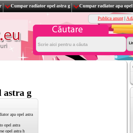
r
Cumpar radiator opel astra g
Cumpar radiator apa opel 
Publica anunț
|
Adă
 astra g
iator apa opel astra
o opel astra
se opel astra h