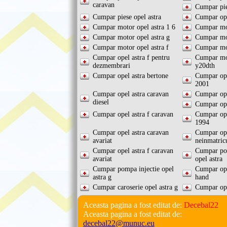
caravan
Cumpar pie
Cumpar piese opel astra
Cumpar ope
Cumpar motor opel astra 1 6
Cumpar mot
Cumpar motor opel astra g
Cumpar mot
Cumpar motor opel astra f
Cumpar mot
Cumpar opel astra f pentru
Cumpar mot
dezmembrari
y20dth
Cumpar opel astra bertone
Cumpar ope
2001
Cumpar opel astra caravan
Cumpar ope
diesel
Cumpar ope
Cumpar opel astra f caravan
Cumpar ope
1994
Cumpar opel astra caravan
Cumpar ope
avariat
neinmatric
Cumpar opel astra f caravan
Cumpar pom
avariat
opel astra
Cumpar pompa injectie opel
Cumpar ope
astra g
hand
Cumpar caroserie opel astra g
Cumpar ope
Aceasta pagina a fost editat de:
Decebal22
Aceasta pagina a fost editat de:
decebal22@munuc.eu