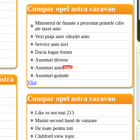
Cumpar opel astra caravan
diesel
Ministerul de finante a prezentat primele cifre
ale taxei auto
Vezi piaţa auto vânzări auto
Service auto iovi
Dacia logan forum
Anunturi diverse
Anunturi auto
Anunturi gratuite
astra
Více
Cumpar opel astra caravan
Like or not mai 213
Masini second hand de vanzare
De toate pentru toti
Clubford view topic