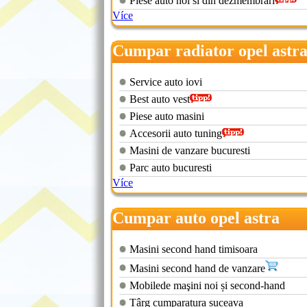
Piese auto noi si din dezmembrari
Více
Cumpar radiator opel astr
Service auto iovi
Best auto vest
Piese auto masini
Accesorii auto tuning
Masini de vanzare bucuresti
Parc auto bucuresti
Více
Cumpar auto opel astra
Masini second hand timisoara
Masini second hand de vanzare
Mobilede maşini noi și second-hand
Târg cumparatura suceava