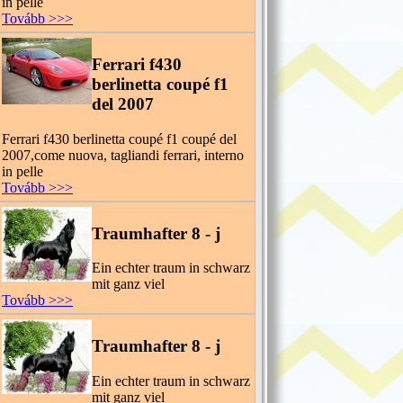
in pelle
Tovább >>>
Ferrari f430
berlinetta coupé f1
del 2007
Ferrari f430 berlinetta coupé f1 coupé del
2007,come nuova, tagliandi ferrari, interno
in pelle
Tovább >>>
Traumhafter 8 - j
Ein echter traum in schwarz
mit ganz viel
Tovább >>>
Traumhafter 8 - j
Ein echter traum in schwarz
mit ganz viel