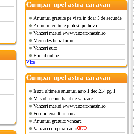
Cumpar opel astra caravan
avariat
Anunturi gratuite pe viata in doar 3 de secunde
Anunturi gratuite ploiesti prahova
Vanzari masini wwwvanzare-masiniro
Mercedes benz forum
Vanzari auto
Bârlad online
Více
Cumpar opel astra caravan
neinmatriculat
Isuzu ultimele anunturi auto 1 dec 214 pg-1
Masini second hand de vanzare
Vanzari masini wwwvanzare-masiniro
Forum renault romania
Anunturi gratuite vanzare
Vanzari cumparari auto