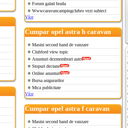
Forum galati braila
Wwwcaravancampingclubro vezi subiect
Více
a
Cumpar opel astra h caravan
Masini second hand de vanzare
Clubford view topic
Anunturi dezmembrari auto
Stopuri dectane
Online anunturi
Bursa asigurarilor
Mica publicitate
Více
Cumpar opel astra f caravan
Masini second hand de vanzare