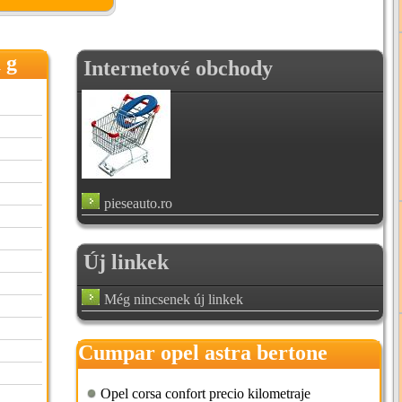
 g
Internetové obchody
pieseauto.ro
Új linkek
Még nincsenek új linkek
Cumpar opel astra bertone
Opel corsa confort precio kilometraje