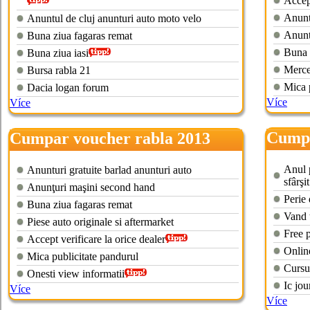
Accept
Anuntu
Anuntul de cluj anunturi auto moto velo
Anunt
Buna ziua fagaras remat
Buna 
Buna ziua iasi
Merce
Bursa rabla 21
Mica 
Dacia logan forum
Více
Více
Cumpa
Cumpar voucher rabla 2013
zalau
expirate
Anul p
Anunturi gratuite barlad anunturi auto
sfârşi
Anunţuri maşini second hand
Perie
Buna ziua fagaras remat
Vand t
Piese auto originale si aftermarket
Free 
Accept verificare la orice dealer
Online
Mica publicitate pandurul
Cursu
Onesti view informatii
Ic jou
Více
Více