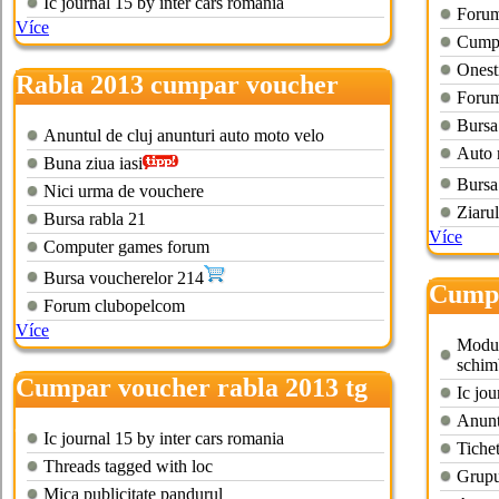
Ic journal 15 by inter cars romania
Forum
Více
Cumpa
Onest
Rabla 2013 cumpar voucher
Forum
Bursa
Anuntul de cluj anunturi auto moto velo
Auto 
Buna ziua iasi
Bursa
Nici urma de vouchere
Ziarul
Bursa rabla 21
Více
Computer games forum
Bursa voucherelor 214
Cumpa
Forum clubopelcom
const
Více
Modul
schim
Cumpar voucher rabla 2013 tg
Ic jou
jiu
Anuntu
Ic journal 15 by inter cars romania
Tichet
Threads tagged with loc
Grupu
Mica publicitate pandurul