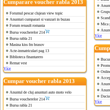
Cumparare voucher rabla 2013
Anuntu
Grupu
Forumul pescar clujean view topic
Scand
Anunturi cumparari si vanzari in buzau
Mica 
Forum renault romania
Anunt
Bursa voucherelor 214
Více
Bursa rabla 21
Masina kiss fm brasov
Cumpa
Acte-inmatriculari pag 13
galati
Biblioteca finantarero
Bucure
Remat vest
Promo
Více
Online
Accept
Cumpar voucher rabla 2013
Anunt
Anunt
Anuntul de cluj anunturi auto moto velo
Dacia
Bursa voucherelor 214
Více
Bursa rabla 21