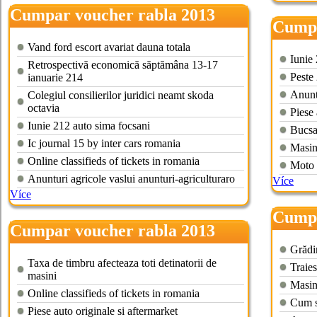
Cumpar voucher rabla 2013
Cumpa
ploiesti
mure
Vand ford escort avariat dauna totala
Iunie
Retrospectivă economică săptămâna 13-17
Peste 
ianuarie 214
Anuntu
Colegiul consilierilor juridici neamt skoda
octavia
Piese 
Iunie 212 auto sima focsani
Bucsa 
Ic journal 15 by inter cars romania
Masin
Online classifieds of tickets in romania
Moto a
Anunturi agricole vaslui anunturi-agriculturaro
Více
Více
Cumpa
Cumpar voucher rabla 2013
gorj
craiova
Grădi
Taxa de timbru afecteaza toti detinatorii de
Traies
masini
Masin
Online classifieds of tickets in romania
Cum s
Piese auto originale si aftermarket