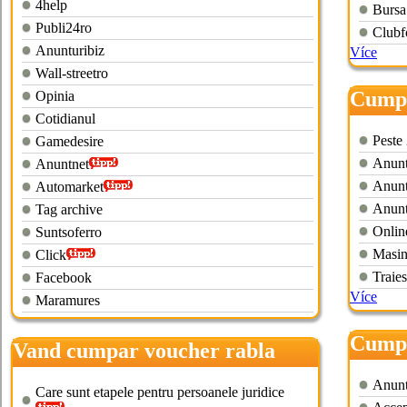
4help
Bursa
Publi24ro
Clubf
Anunturibiz
Více
Wall-streetro
Cumpa
Opinia
Cotidianul
giurg
Peste 
Gamedesire
Anuntu
Anuntnet
Anuntu
Automarket
Anunt
Tag archive
Online
Suntsoferro
Masin
Click
Traies
Facebook
Více
Maramures
Cumpa
Vand cumpar voucher rabla
2013
2013
Anunt
Care sunt etapele pentru persoanele juridice