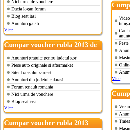
Nici urma de vouchere
Cumpa
Dacia logan forum
huned
Blog seat iasi
Video
Anunturi galati
timișo
Více
Cauta 
anuntu
Peste 
Cumpar voucher rabla 2013 de
Anuntu
vanzare
Masin
Anunturi gratuite pentru judetul gorj
Online
Piese auto originale si aftermarket
Anunt
Siteul orasului zarnesti
Více
Anunturi din judetul calarasi
Forum renault romania
Cumpa
Nici urma de vouchere
bihor
Blog seat iasi
Vreau
Více
Anuntu
Traies
Cumpar voucher rabla 2013
Masin