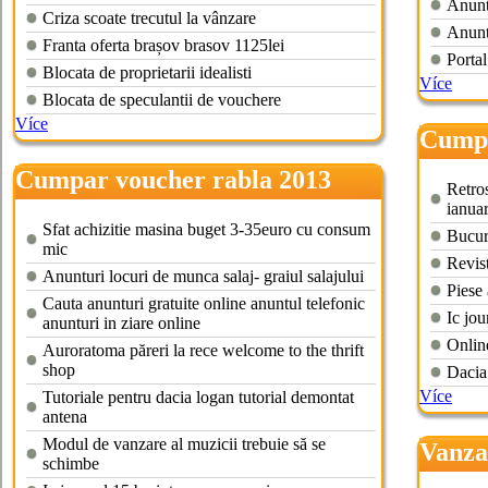
Anuntu
Criza scoate trecutul la vânzare
Anunt
Franta oferta brașov brasov 1125lei
Portal
Blocata de proprietarii idealisti
Více
Blocata de speculantii de vouchere
Více
Cumpa
orade
Cumpar voucher rabla 2013
Retro
timisoara
ianua
Sfat achizitie masina buget 3-35euro cu consum
Bucure
mic
Revis
Anunturi locuri de munca salaj- graiul salajului
Piese 
Cauta anunturi gratuite online anuntul telefonic
Ic jou
anunturi in ziare online
Online
Auroratoma păreri la rece welcome to the thrift
shop
Dacia
Více
Tutoriale pentru dacia logan tutorial demontat
antena
Modul de vanzare al muzicii trebuie să se
Vanza
schimbe
rabla