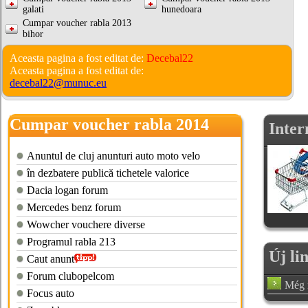
galati
hunedoara
Cumpar voucher rabla 2013
bihor
Aceasta pagina a fost editat de:
Decebal22
Aceasta pagina a fost editat de:
decebal22@munuc.eu
Cumpar voucher rabla 2014
Inter
Anuntul de cluj anunturi auto moto velo
în dezbatere publică tichetele valorice
Dacia logan forum
Mercedes benz forum
Wowcher vouchere diverse
Programul rabla 213
Új li
Caut anunt
Forum clubopelcom
Még n
Focus auto