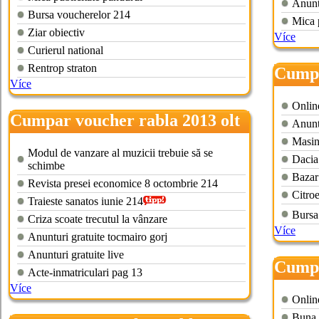
Anuntu
Bursa voucherelor 214
Mica 
Ziar obiectiv
Více
Curierul national
Rentrop straton
Cumpa
Více
calara
Online
Cumpar voucher rabla 2013 olt
Anuntu
Masin
Modul de vanzare al muzicii trebuie să se
Dacia
schimbe
Bazar
Revista presei economice 8 octombrie 214
Citroe
Traieste sanatos iunie 214
Bursa
Criza scoate trecutul la vânzare
Více
Anunturi gratuite tocmairo gorj
Anunturi gratuite live
Cumpa
Acte-inmatriculari pag 13
braso
Více
Online
Buna 