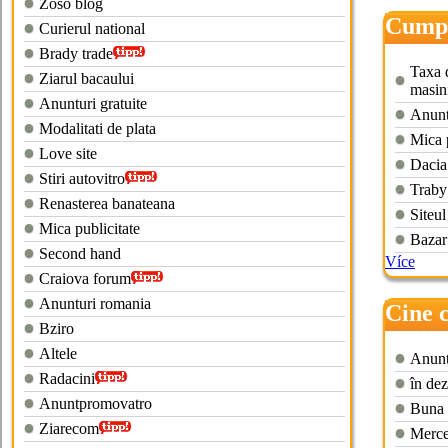
Zoso blog
Cumpa
Curierul national
Brady trade
Taxa d
Ziarul bacaului
masin
Anunturi gratuite
Anuntu
Modalitati de plata
Mica 
Love site
Dacia
Stiri autovitro
Traby
Renasterea banateana
Siteul
Mica publicitate
Bazar
Second hand
Více
Craiova forum
Anunturi romania
Cine 
Bziro
2013
Altele
Anunt
Radacini
în dez
Anuntpromovatro
Buna 
Ziarecom
Merce