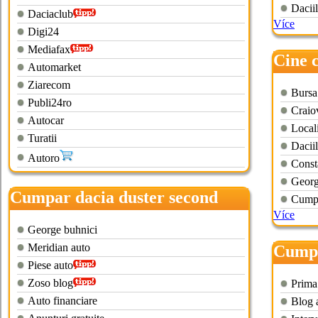
Dacii
Daciaclub
Více
Digi24
Mediafax
Cine 
Automarket
Ziarecom
Bursa
Publi24ro
Craio
Autocar
Local
Turatii
Dacii
Autoro
Const
Georg
Cumpar dacia duster second
Cumpa
hand
Více
George buhnici
Meridian auto
Cumpa
Piese auto
hand
Zoso blog
Prima 
Auto financiare
Blog 