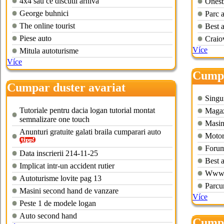
4x4 sau ce discutii arhiva
Onest
George buhnici
Parc a
The online tourist
Best a
Piese auto
Craio
Více
Mitula autoturisme
Více
Cumpa
Cumpar duster avariat
Singur
Tutoriale pentru dacia logan tutorial montat
Magaz
semnalizare one touch
Masin
Anunturi gratuite galati braila cumparari auto
Motor
Forum 
Data inscrierii 214-11-25
Best a
Implicat intr-un accident rutier
Wwwpr
Autoturisme lovite pag 13
Parcu
Masini second hand de vanzare
Více
Peste 1 de modele logan
Auto second hand
Cumpa