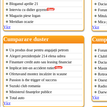
Bloganul aprilie 21
Dacia
Interviu cu didier goyens
Forum 
Magazin piese logan
Mitul
Meridian ocazie
Mica p
Více
Více
Cumparare duster
Cumpa
Un produs doar pentru angajații petrom
Forum 
Alegeri prezidențiale 214 elena udrea
Clubf
Finantare credit auto sau leasing financiar
Dacia 
Implicat intr-un accident rutier
Masin
Ofertavand montez incalzire in scaune
Retro
Passion is the trigger of success
Onest
Suzuki club romania
Radio
Ministerul finanţelor publice
Daewo
Více
Total auto
Více