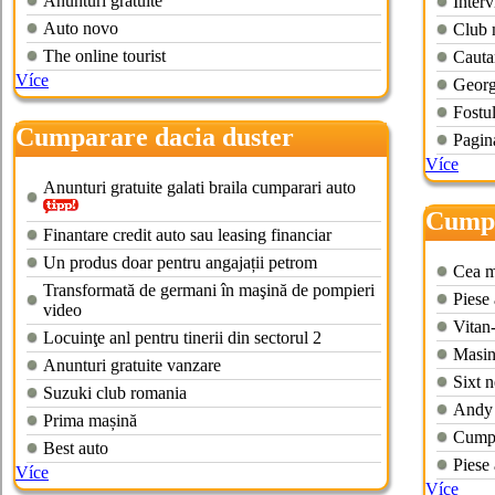
Anunturi gratuite
Inter
Auto novo
Club 
The online tourist
Cautar
Více
Georg
Fostu
Cumparare dacia duster
Pagina
Více
Anunturi gratuite galati braila cumparari auto
Cumpa
Finantare credit auto sau leasing financiar
hand
Un produs doar pentru angajații petrom
Cea ma
Transformată de germani în maşină de pompieri
Piese
video
Vitan
Locuinţe anl pentru tinerii din sectorul 2
Masin
Anunturi gratuite vanzare
Sixt 
Suzuki club romania
Andy 
Prima mașină
Cumpa
Best auto
Piese
Více
Více