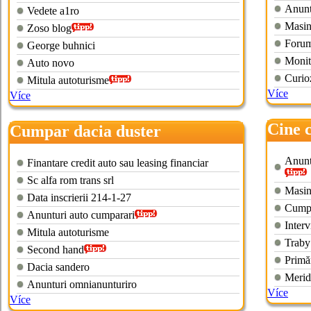
Anunt
Vedete a1ro
Masin
Zoso blog
Forum
George buhnici
Monit
Auto novo
Curioz
Mitula autoturisme
Více
Více
Cine 
Cumpar dacia duster
Anuntu
Finantare credit auto sau leasing financiar
Sc alfa rom trans srl
Masini
Data inscrierii 214-1-27
Cumpa
Anunturi auto cumparari
Inter
Mitula autoturisme
Traby
Second hand
Primă
Dacia sandero
Merid
Anunturi omnianunturiro
Více
Více