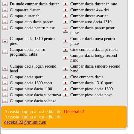
De unde cumpar dacia duster
Cumpar dacia duster in rate
Cumparare duster
Cumpar duster 4x4 dci
Cumpar duster sh
Cumpar duster avariat
Cumpar auto dacia papuc
Cumpar auto dacia 1310
Cumpar dacia pentru piese
Cumpar dacia papuc pentru
piese
Cumpar dacia 1310 pentru
Cumpar dacia nova pentru
piese
piese
Cumpar dacia pentru
Cine cumpara dacia pt rabla
programul rabla
Cumpar dacia lodgy second
hand
Cumpar dacia logan second
Cumpar dacia sandero second
hand
hand
Cumpar dacia sport
Cine cumpara dacia
Cumpar dacia 1300 sport
Cumpar dacia 1310 sport
Cumpar piese dacia 1100
Cumpar piese dacia 1300
Cumpar piese dacia supernova
Cumpar piese dacia nova
Cumpar piese dacia solenza
Aceasta pagina a fost editat de:
Decebal22
Aceasta pagina a fost editat de:
decebal22@munuc.eu