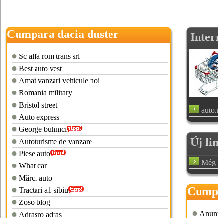
Cumpara dacia duster
Inter
Sc alfa rom trans srl
Best auto vest
Amat vanzari vehicule noi
Romania military
Bristol street
auto.
Auto express
George buhnici
Új li
Autoturisme de vanzare
Piese auto
Még n
What car
Mărci auto
Cumpa
Tractari a1 sibiu
Zoso blog
Anuntu
Adrasro adras