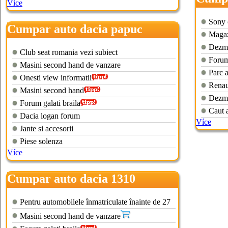
Více
Sony 
Cumpar auto dacia papuc
Magaz
Dezme
Club seat romania vezi subiect
Forum 
Masini second hand de vanzare
Parc a
Onesti view informatii
Renau
Masini second hand
Dezme
Forum galati braila
Caut 
Dacia logan forum
Více
Jante si accesorii
Piese solenza
Více
Cumpar auto dacia 1310
Pentru automobilele înmatriculate înainte de 27
Masini second hand de vanzare