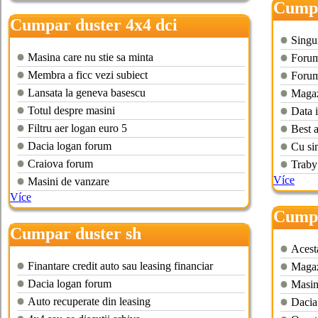
Cumpa
Cumpar duster 4x4 dci
Singur
Masina care nu stie sa minta
Forum 
Membra a ficc vezi subiect
Forum
Lansata la geneva basescu
Magaz
Totul despre masini
Data i
Filtru aer logan euro 5
Best a
Dacia logan forum
Cu si
Craiova forum
Traby
Více
Masini de vanzare
Více
Cumpa
Cumpar duster sh
Acest
Finantare credit auto sau leasing financiar
Magaz
Dacia logan forum
Masin
Auto recuperate din leasing
Dacia