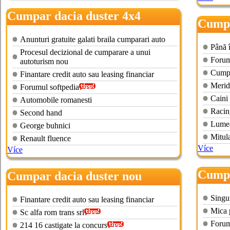
Cumpar dacia duster 4x4
Cumpa
hand
Anunturi gratuite galati braila cumparari auto
Până 
Procesul decizional de cumparare a unui
Forum
autoturism nou
Cumpa
Finantare credit auto sau leasing financiar
Merid
Forumul softpedia
Caini
Automobile romanesti
Racin
Second hand
Lumea
George buhnici
Mitul
Renault fluence
Více
Více
Cumpa
Cumpar dacia duster nou
Singur
Finantare credit auto sau leasing financiar
Mica 
Sc alfa rom trans srl
Forum 
214 16 castigate la concurs