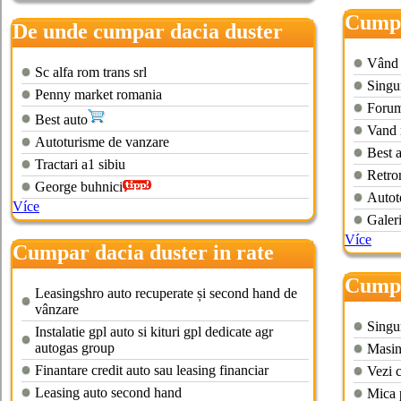
Cumpa
De unde cumpar dacia duster
Vând 
Sc alfa rom trans srl
Singur
Penny market romania
Forum
Best auto
Vand 
Autoturisme de vanzare
Best a
Tractari a1 sibiu
Retro
George buhnici
Autot
Více
Galeri
Více
Cumpar dacia duster in rate
Cumpa
Leasingshro auto recuperate și second hand de
vânzare
Singur
Instalatie gpl auto si kituri gpl dedicate agr
autogas group
Masin
Finantare credit auto sau leasing financiar
Vezi 
Leasing auto second hand
Mica 