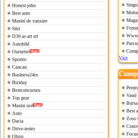
Singur
Honest john
Motor
Best auto
Magaz
Masini de vanzare
Forum 
Stiri
Wwwpr
D39 as art srl
Parcu
Autobild
Compu
Ournetro
Více
Sportro
Cancan
Cumpa
Business24ro
progr
Biziday
Pentru
Bestconcurseu
Vand 
Top gear
Bursa
Masini noi
Best 
Auto
Zoso 
Dacia
Craio
Drive-testro
Focus
Olxro