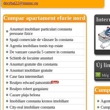
decebal22@munuc.eu
Cumpar apartament eforie nord
Inter
Anunturi imobiliare particulari constanta
persoane fizice
Spaţii comerciale de vânzare în constanta
Agentia imobiliara tomis top estate
De vanzare casavila 5 camere in constanta
Schimb de locuinte anunturi
Új li
Anunturi gratuite din constanta
Anunturi imobiliare gratuite
Még n
Case fara intermediari
Realpro edward patsomitis
Realpro robert gargaianu
Cumpa
Cazare plaja belona
Imobiliare constanta kronos imobiliare
Agent
City-real imobiliare constanta
Cumpar