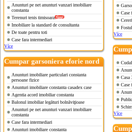
Anunturi pe net anunturi vanzari imobiliare
Garso
constanta
Case f
Terenuri tenis timisoara
Cerer
Imobiliare la standard de consultanta
Fostu
De toate pentru toti
Více
Case fara intermediari
Více
Cumpa
Cumpar garsoniera eforie nord
Cudal
Anuntu
Anunturi imobiliare particulari constanta
Casa 
persoane fizice
Case f
Anunturi imobiliare constanta casadex case
Anuntu
Agentia acord imobiliar constanta
Public
Balonul imobiliar legături bolnăviţioase
Schim
Anunturi pe net anunturi vanzari imobiliare
Více
constanta
Case fara intermediari
Cumpa
Anunturi imobiliare constanta