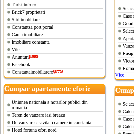
Turist info ro
Sc aca
Brick7 proprietati
Case f
Stiri imobiliare
Good 
Constantza port portal
Select
Cauta imobiliare
Apart
Imobiliare constanta
Vanza
Vile
Rasig
Anunturi
Victor
Facebook
Roma
Constantaimobiliarero
Více
Cumpar apartamente eforie
Cumpa
nord
Uniunea nationala a notarilor publici din
Sc aca
romania
Calcul
Teren de vanzare iasi breazu
Case f
De vanzare casavila 5 camere in constanta
Calcul
Hotel fortuna efori nord
Premie