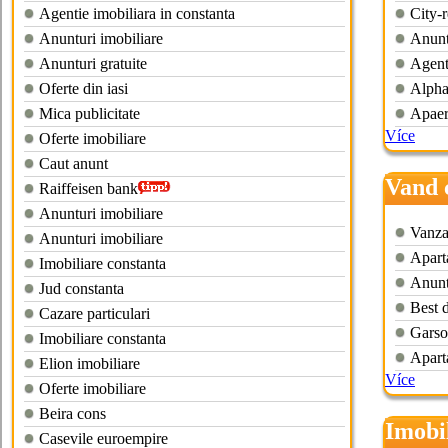
Agentie imobiliara in constanta
City-r
Anunturi imobiliare
Anunt
Anunturi gratuite
Agenti
Oferte din iasi
Alpha
Mica publicitate
Apaer
Více
Oferte imobiliare
Caut anunt
Vand 
Raiffeisen bank
Anunturi imobiliare
Vanzar
Anunturi imobiliare
Apart
Imobiliare constanta
Anuntu
Jud constanta
Best d
Cazare particulari
Garso
Imobiliare constanta
Apart
Elion imobiliare
Více
Oferte imobiliare
Beira cons
Imobi
Casevile euroempire