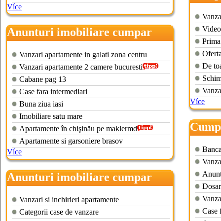
Více
Vanzar
Video
Anunturi imobiliare cumpar
Prima
Ofert
Vanzari apartamente in galati zona centru
De toa
Vanzari apartamente 2 camere bucuresti
Schim
Cabane pag 13
Vanzar
Case fara intermediari
Více
Buna ziua iasi
Imobiliare satu mare
Cumpa
Apartamente în chişinău pe maklermd
Apartamente si garsoniere brasov
Banca 
Více
Vanza
Anuntu
Anunturi imobiliare cumpar
Dosar
teren ilfov
Vanzar
Vanzari si inchirieri apartamente
Case f
Categorii case de vanzare