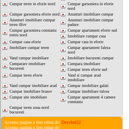
Cumpar teren in eforie nord
Cumpar garsoniera in eforie
nord
Cumpar garsoniera eforie nord
Anunturi imobiliare cumpar
Anunturi imobiliare cumpar
Anunturi imobiliare cumpar
teren ilfov
padure
Cumpar garsoniera constanta
Cumpar apartament eforie sud
tomis nord
Imobiliare cumpar casa
Cumpar casa eforie
Cumpar casa in eforie
Imobiliare cumpar teren
Cumpar apartament faleza
nord
Vand cumpar imobiliare
Imobiliare bucuresti cumpar
Cumparare imobiliare
Cumpara imobiliare
bucuresti
Cumpar teren eforie sud
Cumpar teren eforie
Vand si cumpar arad
imobiliare
Vand cumpar imobiliare arad
Cumpar imobiliare galati
Cumpar imobiliare brasov
Cumpar imobiliare tulcea
Cumpar site imobiliare
Cumpar apartament 4 camere
constanta
Cumpar teren zona nord
bucuresti
Aceasta pagina a fost editat de:
Decebal22
Aceasta pagina a fost editat de: