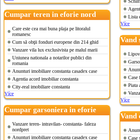
Schim
Agenti
Cumpar teren in eforie nord
Lista 
Více
Care este cea mai buna plaja pe litoralul
romanesc
Vand 
Cum să obţii fonduri europene din 214 ghid
Vanzare vila lux exclusivista pe malul marii
Lipov
Uniunea nationala a notarilor publici din
Garso
romania
Anuntu
Anunturi imobiliare constanta casadex case
Case f
Agentia acord imobiliar constanta
Piata 
City-real imobiliare constanta
Vanzar
Více
Více
Cumpar garsoniera in eforie
Vand 
nord
Vanzare teren- intravilan- constanta- faleza
nordpret
Anunt
Anunturi imobiliare constanta casadex case
Case s