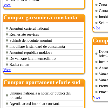
Zona 
Více
Cauta
Cumpar garsoniera constanta
Imobil
tomis nord
Schim
Více
Anunturi curierul national
Real estate services
Cumpa
Schimb de locuinte anunturi
bucur
Imobiliare la standard de consultanta
Dedem
Anunturi republica moldova
bricol
De vanzare fara intermediariro
Inchir
Badea cartan
Ansam
Více
Vanzar
Vanzar
Cumpar apartament eforie sud
Promar
Pirae
Uniunea nationala a notarilor publici din
Více
romania
Agentia acord imobiliar constanta