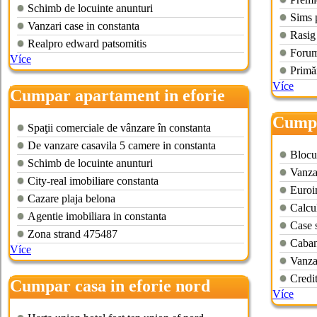
Schimb de locuinte anunturi
Sims 
Vanzari case in constanta
Rasig
Realpro edward patsomitis
Forum
Více
Primăr
Více
Cumpar apartament in eforie
nord
Cumpa
Spaţii comerciale de vânzare în constanta
De vanzare casavila 5 camere in constanta
Blocur
Schimb de locuinte anunturi
Vanzar
City-real imobiliare constanta
Euroim
Cazare plaja belona
Calcul
Agentie imobiliara in constanta
Case s
Zona strand 475487
Caban
Více
Vanza
Credit
Cumpar casa in eforie nord
Více