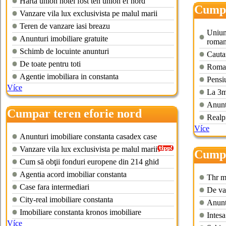
Harta union hotel fost ten union ef nord
Cumpa
Vanzare vila lux exclusivista pe malul marii
Teren de vanzare iasi breazu
Uniune
Anunturi imobiliare gratuite
roman
Schimb de locuinte anunturi
Cauta
De toate pentru toti
Roman
Agentie imobiliara in constanta
Pensiu
Více
La 3m
Anuntu
Cumpar teren eforie nord
Realp
Více
Anunturi imobiliare constanta casadex case
Vanzare vila lux exclusivista pe malul marii
Cumpa
Cum să obţii fonduri europene din 214 ghid
Agentia acord imobiliar constanta
Thr ma
Case fara intermediari
De va
City-real imobiliare constanta
Anuntu
Imobiliare constanta kronos imobiliare
Intes
Více