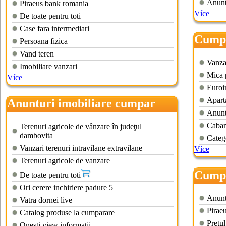
Anunt
Piraeus bank romania
Více
De toate pentru toti
Case fara intermediari
Cumpa
Persoana fizica
Vand teren
Vanzar
Imobiliare vanzari
Mica p
Více
Euroim
Apart
Anunturi imobiliare cumpar
Anuntu
padure
Caban
Terenuri agricole de vânzare în judeţul
dambovita
Categ
Vanzari terenuri intravilane extravilane
Více
Terenuri agricole de vanzare
Cumpa
De toate pentru toti
const
Ori cerere inchiriere padure 5
Anuntu
Vatra dornei live
Pirae
Catalog produse la cumparare
Pretul
Onesti view informatii