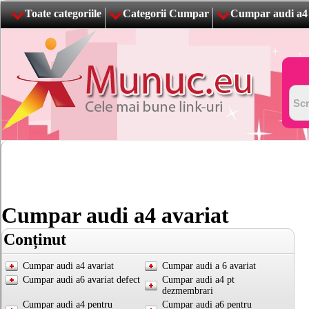
Toate categoriile
Categorii Cumpar
Cumpar audi a4 
Cumpar audi a4 avariat
Conținut
Cumpar audi a4 avariat
Cumpar audi a 6 avariat
Cumpar audi a6 avariat defect
Cumpar audi a4 pt
dezmembrari
Cumpar audi a4 pentru
Cumpar audi a6 pentru