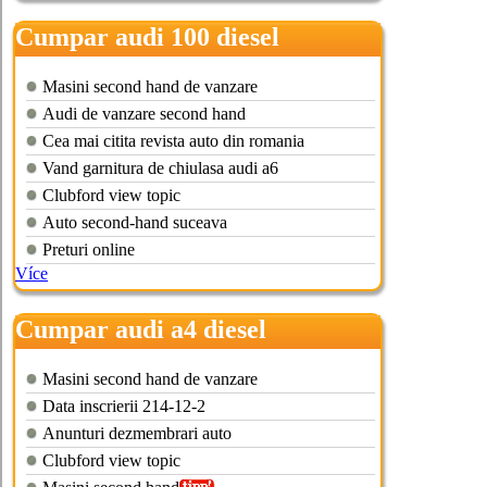
Cumpar audi 100 diesel
Masini second hand de vanzare
Audi de vanzare second hand
Cea mai citita revista auto din romania
Vand garnitura de chiulasa audi a6
Clubford view topic
Auto second-hand suceava
Preturi online
Více
Cumpar audi a4 diesel
Masini second hand de vanzare
Data inscrierii 214-12-2
Anunturi dezmembrari auto
Clubford view topic