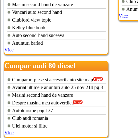
Club 
Masini second hand de vanzare
Anunt
Vanzari auto second hand
Více
Clubford view topic
Kelley blue book
Auto second-hand suceava
Anunturi barlad
Více
Cumpar audi 80 diesel
Cumparari piese si accesorii auto site map
Avariat ultimele anunturi auto 25 nov 214 pg-3
Masini second hand de vanzare
Despre masina mea autoverdict
Autoturisme pag 137
Club audi romania
Ulei motor si filtre
Více