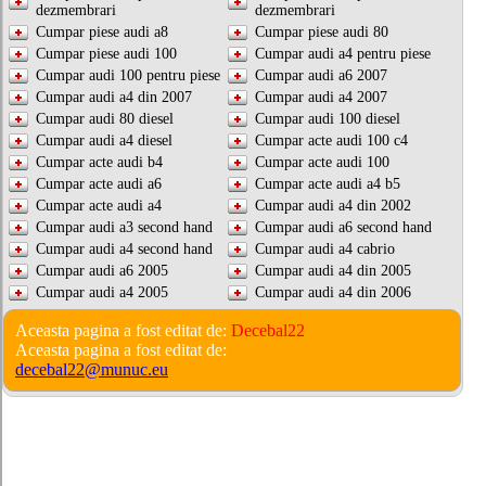
dezmembrari
dezmembrari
Cumpar piese audi a8
Cumpar piese audi 80
Cumpar piese audi 100
Cumpar audi a4 pentru piese
Cumpar audi 100 pentru piese
Cumpar audi a6 2007
Cumpar audi a4 din 2007
Cumpar audi a4 2007
Cumpar audi 80 diesel
Cumpar audi 100 diesel
Cumpar audi a4 diesel
Cumpar acte audi 100 c4
Cumpar acte audi b4
Cumpar acte audi 100
Cumpar acte audi a6
Cumpar acte audi a4 b5
Cumpar acte audi a4
Cumpar audi a4 din 2002
Cumpar audi a3 second hand
Cumpar audi a6 second hand
Cumpar audi a4 second hand
Cumpar audi a4 cabrio
Cumpar audi a6 2005
Cumpar audi a4 din 2005
Cumpar audi a4 2005
Cumpar audi a4 din 2006
Aceasta pagina a fost editat de:
Decebal22
Aceasta pagina a fost editat de:
decebal22@munuc.eu