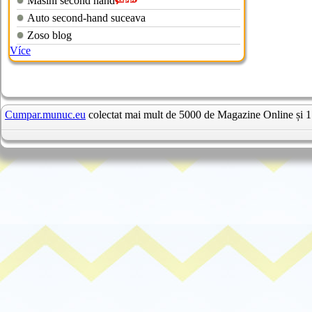
Masini second hand
Auto second-hand suceava
Zoso blog
Více
Cumpar.munuc.eu
colectat mai mult de 5000 de Magazine Online și 1 