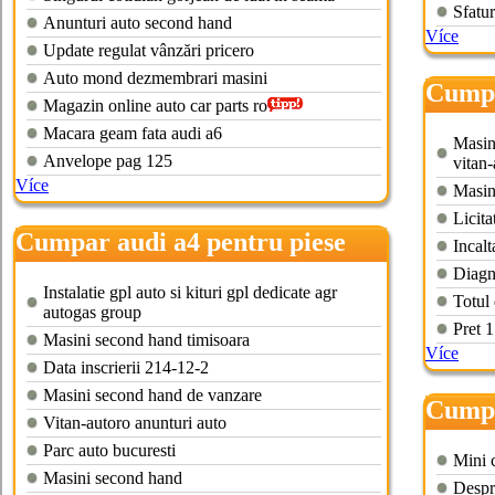
Sfatu
Anunturi auto second hand
Více
Update regulat vânzări pricero
Auto mond dezmembrari masini
Cumpa
Magazin online auto car parts ro
Macara geam fata audi a6
Masini
Anvelope pag 125
vitan-
Více
Masin
Licita
Cumpar audi a4 pentru piese
Incalt
Diagno
Instalatie gpl auto si kituri gpl dedicate agr
Totul
autogas group
Pret 
Masini second hand timisoara
Více
Data inscrierii 214-12-2
Masini second hand de vanzare
Cumpa
Vitan-autoro anunturi auto
Parc auto bucuresti
Mini 
Masini second hand
Despr