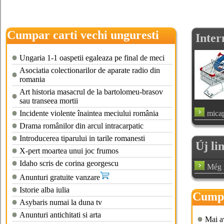
Cumpar carti vechi unguresti
Inter
Ungaria 1-1 oaspetii egaleaza pe final de meci
Asociatia colectionarilor de aparate radio din
romania
Art historia masacrul de la bartolomeu-brasov
sau transeea mortii
Incidente violente înaintea meciului românia
micap
Drama românilor din arcul intracarpatic
Introducerea tiparului in tarile romanesti
Új li
X-pert moartea unui joc frumos
Idaho scris de corina georgescu
Még n
Anunturi gratuite vanzare
Istorie alba iulia
Cumpar
Asybaris numai la duna tv
Anunturi antichitati si arta
Mai av