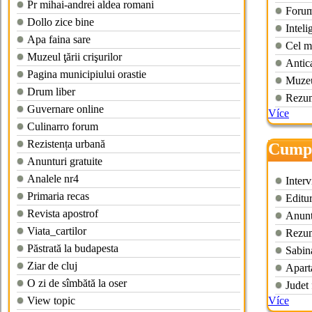
Pr mihai-andrei aldea romani
Forum
Dollo zice bine
Inteli
Apa faina sare
Cel m
Muzeul ţării crişurilor
Antica
Pagina municipiului orastie
Muzeul
Drum liber
Rezum
Guvernare online
Více
Culinarro forum
Rezistența urbană
Cumpa
Anunturi gratuite
Analele nr4
Interv
Primaria recas
Editur
Revista apostrof
Anunt
Viata_cartilor
Rezum
Păstrată la budapesta
Sabin
Ziar de cluj
Apart
O zi de sîmbătă la oser
Judet 
View topic
Více