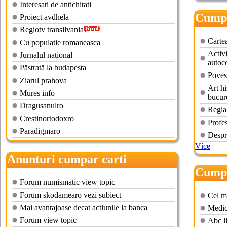
Interesati de antichitati
Cumpa
Proiect avdhela
Regiotv transilvania
Cartea
Cu populatie romaneasca
Activi
Jurnalul national
autoc
Păstrată la budapesta
Poves
Ziarul prahova
Art hi
Mures info
bucure
Dragusanulro
Regia
Crestinortodoxro
Profes
Paradigmaro
Despr
Více
Anunturi cumpar carti
Cumpa
Forum numismatic view topic
Forum skodamearo vezi subiect
Cel m
Mai avantajoase decat actiunile la banca
Medic
Forum view topic
Abc li