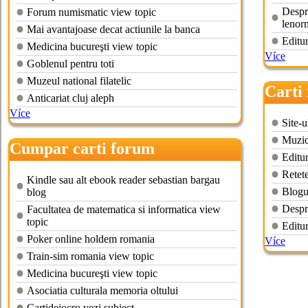
Despre
Forum numismatic view topic
lenor
Mai avantajoase decat actiunile la banca
Editu
Medicina bucureşti view topic
Více
Goblenul pentru toti
Muzeul national filatelic
Carti
Anticariat cluj aleph
online
Více
Site-u
Muzica
Cumpar carti forum
Editur
Retete
Kindle sau alt ebook reader sebastian bargau
Blogu
blog
Despr
Facultatea de matematica si informatica view
topic
Editu
Poker online holdem romania
Více
Train-sim romania view topic
Medicina bucureşti view topic
Asociatia culturala memoria oltului
Cartidejocro vezi subiect