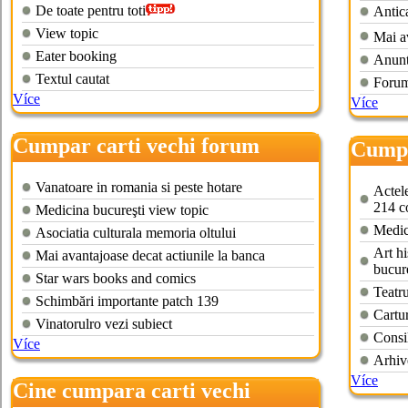
De toate pentru toti
Antica
View topic
Mai av
Eater booking
Anunt
Textul cautat
Forum
Více
Více
Cumpar carti vechi forum
Cumpar
Vanatoare in romania si peste hotare
Actele
214 co
Medicina bucureşti view topic
Medic
Asociatia culturala memoria oltului
Art hi
Mai avantajoase decat actiunile la banca
bucure
Star wars books and comics
Teatru
Schimbări importante patch 139
Cartur
Vinatorulro vezi subiect
Consil
Více
Arhiv
Více
Cine cumpara carti vechi