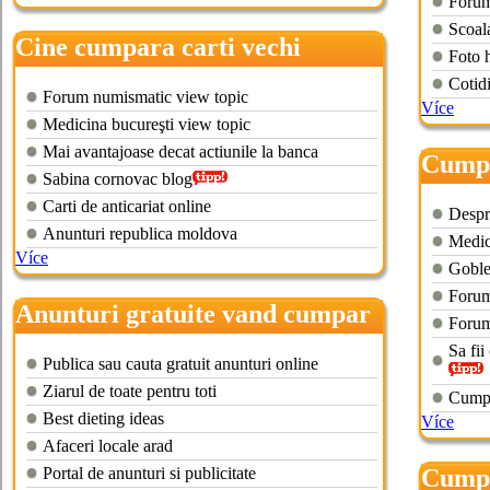
Forum 
Scoala
Cine cumpara carti vechi
Foto 
Cotid
Forum numismatic view topic
Více
Medicina bucureşti view topic
Mai avantajoase decat actiunile la banca
Cumpa
Sabina cornovac blog
domen
Carti de anticariat online
Despre
Anunturi republica moldova
Medic
Více
Goble
Forum
Anunturi gratuite vand cumpar
Forum
Sa fii
Publica sau cauta gratuit anunturi online
Ziarul de toate pentru toti
Cumpa
Best dieting ideas
Více
Afaceri locale arad
Portal de anunturi si publicitate
Cumpa