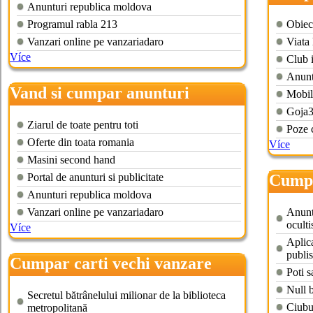
Anunturi republica moldova
Programul rabla 213
Obiect
Vanzari online pe vanzariadaro
Viata 
Více
Club i
Anunt
Vand si cumpar anunturi
Mobil
gratuite
Goja3
Ziarul de toate pentru toti
Poze 
Oferte din toata romania
Více
Masini second hand
Portal de anunturi si publicitate
Cumpa
Anunturi republica moldova
Vanzari online pe vanzariadaro
Anuntu
ocult
Více
Aplica
publi
Cumpar carti vechi vanzare
Poti s
Null 
Secretul bătrânelului milionar de la biblioteca
Ciubuc
metropolitană