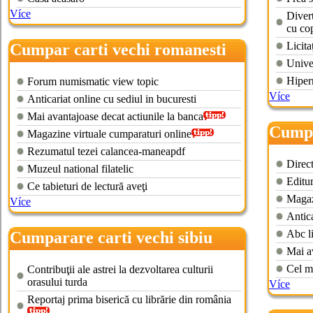
Více
Divert
cu cop
Licita
Cumpar carti vechi romanesti
Unive
Hiper
Forum numismatic view topic
Více
Anticariat online cu sediul in bucuresti
Mai avantajoase decat actiunile la banca
Cumpa
Magazine virtuale cumparaturi online
franc
Rezumatul tezei calancea-maneapdf
Direct
Muzeul national filatelic
Editur
Ce tabieturi de lectură aveţi
Magazi
Více
Antica
Abc li
Cumparare carti vechi sibiu
Mai av
Cel m
Contribuţii ale astrei la dezvoltarea culturii
orasului turda
Více
Reportaj prima biserică cu librărie din românia