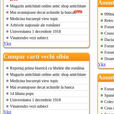
Anunt
Magazin antichitati online antic shop antichitate
vechi
Mai avantajoase decat actiunile la banca
999m
Medicina bucureşti view topic
Retro
Arhivele naţionale ale româniei
Forum
Universitatea 1 decembrie 1918
Ceaso
Vinatorulro vezi subiect
Dacia
Více
Forum
Forum 
Cumpar carti vechi sibiu
Doamn
Více
Reportaj prima biserică cu librărie din românia
Magazin antichitati online antic shop antichitate
Anunt
Medicina bucureşti view topic
vechi
Mai avantajoase decat actiunile la banca
Forum
14 liliana popa
Spanio
Universitatea 1 decembrie 1918
Colect
Vinatorulro vezi subiect
Ceas 
Více