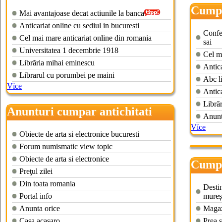
timisoara
Cumpa
Mai avantajoase decat actiunile la banca
Anticariat online cu sediul in bucuresti
Confe
Cel mai mare anticariat online din romania
sai
Universitatea 1 decembrie 1918
Cel m
Librăria mihai eminescu
Antica
Librarul cu porumbei pe maini
Abc li
Více
Antica
Librăr
Anunturi cumpar antichitati
Anunt
Více
Obiecte de arta si electronice bucuresti
Forum numismatic view topic
Obiecte de arta si electronice
Cumpa
Preţul zilei
Din toata romania
Destin
Portal info
mureș
Anunta orice
Magazi
Casa acasaro
Prea 