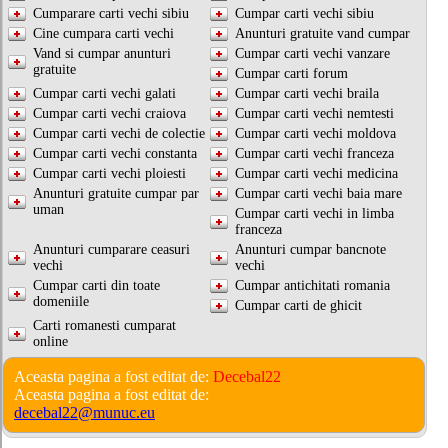
Cumparare carti vechi sibiu
Cumpar carti vechi sibiu
Cine cumpara carti vechi
Anunturi gratuite vand cumpar
Vand si cumpar anunturi
Cumpar carti vechi vanzare
gratuite
Cumpar carti forum
Cumpar carti vechi galati
Cumpar carti vechi braila
Cumpar carti vechi craiova
Cumpar carti vechi nemtesti
Cumpar carti vechi de colectie
Cumpar carti vechi moldova
Cumpar carti vechi constanta
Cumpar carti vechi franceza
Cumpar carti vechi ploiesti
Cumpar carti vechi medicina
Anunturi gratuite cumpar par
Cumpar carti vechi baia mare
uman
Cumpar carti vechi in limba
franceza
Anunturi cumparare ceasuri
Anunturi cumpar bancnote
vechi
vechi
Cumpar carti din toate
Cumpar antichitati romania
domeniile
Cumpar carti de ghicit
Carti romanesti cumparat
online
Aceasta pagina a fost editat de:
Decebal22
Aceasta pagina a fost editat de:
decebal22@munuc.eu