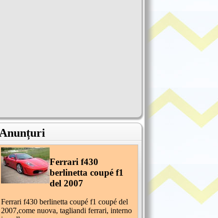
Anunțuri
Ferrari f430
berlinetta coupé f1
del 2007
Ferrari f430 berlinetta coupé f1 coupé del
2007,come nuova, tagliandi ferrari, interno