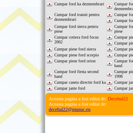
Cumpar ford ka dezmembrari
Cumpar fo
dezmembra
Cumpar ford transit pentru
Cumpar for
dezmembrari
Cumpar for
Cumpar ford sierra pentru
Cumpar for
piese
piese
Cumpar cotiera ford focus
Cumpar pi
2002
Cumpar pie
Cumpar piese ford sierra
Cumpar pie
Cumpar piese ford scorpio
Cumpar pi
Cumpar piese ford orion
Cumpar fo
hand
Cumpar ford fiesta second
Cumpar pi
hand
1998
Cumpar caseta directie ford ka
Cumpar jant
Cumpar jante ford
Cumpar jan
Aceasta pagina a fost editat de:
Decebal22
Aceasta pagina a fost editat de:
decebal22@munuc.eu