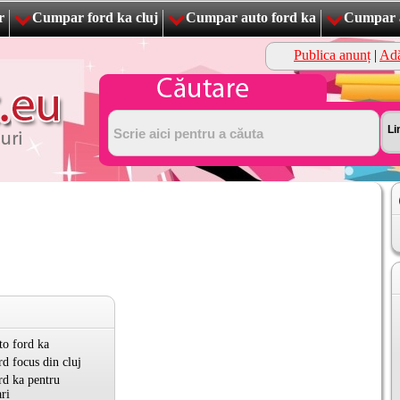
r
Cumpar ford ka cluj
Cumpar auto ford ka
Cumpar a
Publica anunț
|
Adă
o ford ka
d focus din cluj
d ka pentru
ri