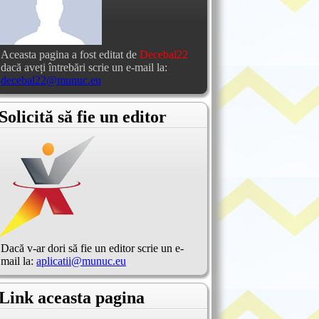
Aceasta pagina a fost editat de
Decebal22
dacă aveți întrebări scrie un e-mail la:
decebal22@munuc.eu
Solicită să fie un editor
Dacă v-ar dori să fie un editor scrie un e-
mail la:
aplicatii@munuc.eu
Link aceasta pagina