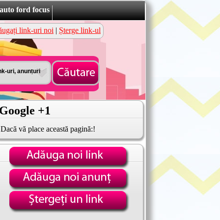
uto ford focus
ugați link-uri noi
|
Șterge link-ul
Google +1
Dacă vă place această pagină:!