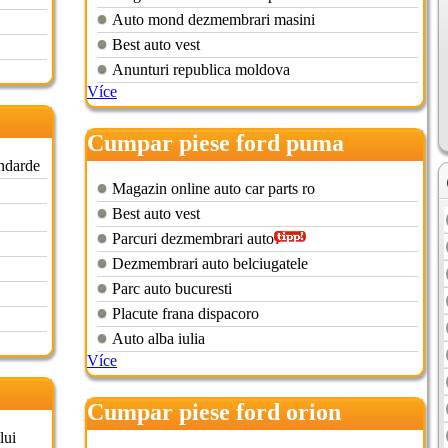
Auto mond dezmembrari masini
Best auto vest
Anunturi republica moldova
Více
Cumpar piese ford puma
andarde
Magazin online auto car parts ro
Best auto vest
Parcuri dezmembrari auto
Dezmembrari auto belciugatele
Parc auto bucuresti
Placute frana dispacoro
Auto alba iulia
Více
Cumpar piese ford orion
lui