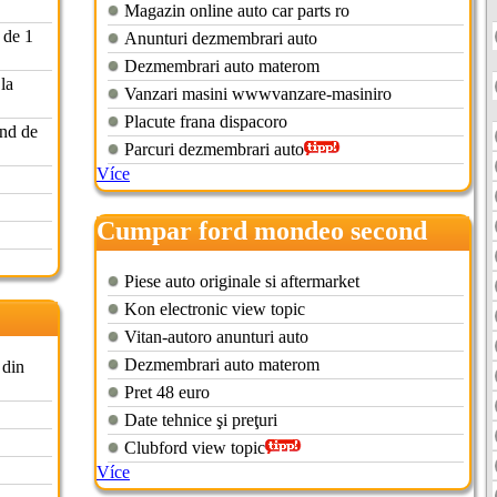
Magazin online auto car parts ro
 de 1
Anunturi dezmembrari auto
Dezmembrari auto materom
 la
Vanzari masini wwwvanzare-masiniro
Placute frana dispacoro
and de
Parcuri dezmembrari auto
Více
Cumpar ford mondeo second
hand
Piese auto originale si aftermarket
Kon electronic view topic
Vitan-autoro anunturi auto
Dezmembrari auto materom
 din
Pret 48 euro
Date tehnice şi preţuri
Clubford view topic
Více