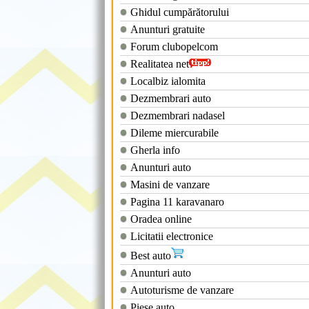
Ghidul cumpărătorului
Anunturi gratuite
Forum clubopelcom
Realitatea net
Localbiz ialomita
Dezmembrari auto
Dezmembrari nadasel
Dileme miercurabile
Gherla info
Anunturi auto
Masini de vanzare
Pagina 11 karavanaro
Oradea online
Licitatii electronice
Best auto
Anunturi auto
Autoturisme de vanzare
Piese auto