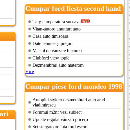
Cumpar ford fiesta second hand
Târg cumparatura suceava
Vitan-autoro anunturi auto
Casa auto timisoara
Date tehnice şi preţuri
Masini de vanzare bucuresti
Clubford view topic
Dezmembrari auto materom
Více
Cumpar piese ford mondeo 1998
Autopinkstylero dezmembrari auto arad
vladimirescu
Forumul m2nr vezi subiect
ari
Update regulat vânzări pricero
Set stergatoare fata ford escort