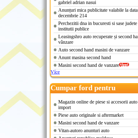
gabriel adrian nasui
Anunțuri mica publicitate valabile la data
decembrie 214
Perchezitii dna in bucuresti si sase judete
institutii publice
Leasingshro auto recuperate și second h
vânzare
Auto second hand masini de vanzare
Anunt masina second hand
Masini second hand de vanzare
Více
Cumpar ford pentru
dezmembrari
Magazin online de piese si accesorii auto
import
Piese auto originale si aftermarket
Masini second hand de vanzare
Vitan-autoro anunturi auto