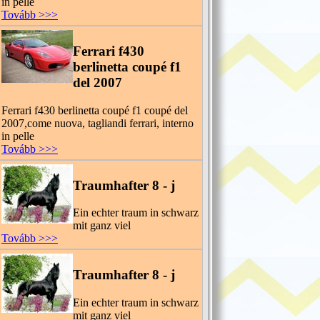
in pelle
Tovább >>>
Ferrari f430
berlinetta coupé f1
del 2007
Ferrari f430 berlinetta coupé f1 coupé del
2007,come nuova, tagliandi ferrari, interno
in pelle
Tovább >>>
Traumhafter 8 - j
Ein echter traum in schwarz
mit ganz viel
Tovább >>>
Traumhafter 8 - j
Ein echter traum in schwarz
mit ganz viel