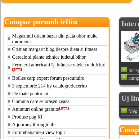
Cumpar porumb ieftin
Inter
Magazinul orient bazar din piata obor multe
mirodenii
Cristian margarit blog despre dieta si fitness
Cereale si plante tehnice judetul bihor
Fermierii americani își hrănesc vitele cu dulciuri
micap
Boilies carp expert forum pescuitulro
cump
3 septembrie 214 by catalogreduceriro
De toate pentru toti
Új li
Comuna care se orăşenizează
Anunturi online gratuite
Még n
Produse pag 51
A journey through life
Cump
Forumbanatuleu view topic
dambo