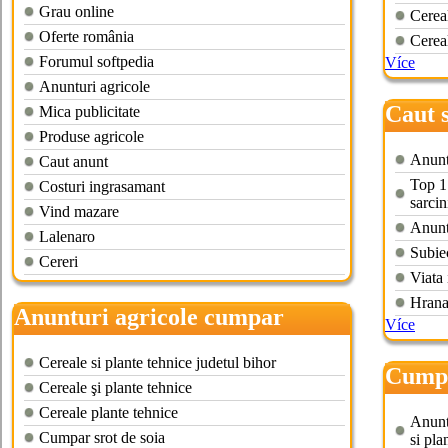
Grau online
Cereal
Oferte românia
Cerea
Forumul softpedia
Více
Anunturi agricole
Caut 
Mica publicitate
Produse agricole
Anuntu
Caut anunt
Top 1 
Costuri ingrasamant
sarcin
Vind mazare
Anunt
Lalenaro
Subie
Cereri
Viata 
Hrana
Anunturi agricole cumpar
Více
porumb
Cereale si plante tehnice judetul bihor
Cump
Cereale şi plante tehnice
produ
Cereale plante tehnice
Anuntu
Cumpar srot de soia
si pla