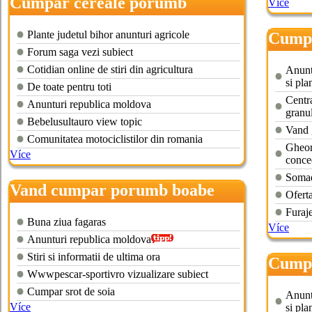
Cumpar cereale porumb
Více
Plante judetul bihor anunturi agricole
Cumpa
Forum saga vezi subiect
Cotidian online de stiri din agricultura
Anuntu
si pla
De toate pentru toti
Centr
Anunturi republica moldova
granu
Bebelusultauro view topic
Vand g
Comunitatea motociclistilor din romania
Gheor
Více
conce
Somad
Vand cumpar porumb boabe
Ofert
Furaj
Buna ziua fagaras
Více
Anunturi republica moldova
Stiri si informatii de ultima ora
Cumpa
Wwwpescar-sportivro vizualizare subiect
Cumpar srot de soia
Anuntu
Více
si pla