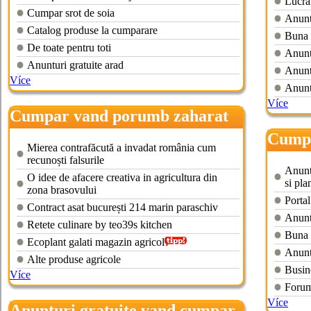
Lucrăr
Cumpar srot de soia
Anunt
Catalog produse la cumparare
Buna 
De toate pentru toti
Anunt
Anunturi gratuite arad
Anunt
Více
Anuntu
Více
Cumpar vand porumb zaharat
Cumpa
Mierea contrafăcută a invadat românia cum
recunoști falsurile
Anuntu
O idee de afacere creativa in agricultura din
si pla
zona brasovului
Portal
Contract asat bucurești 214 marin paraschiv
Anunt
Retete culinare by teo39s kitchen
Buna 
Ecoplant galati magazin agricol
Anunt
Alte produse agricole
Busine
Více
Forum
Více
Anunturi gratuite vand cumpar