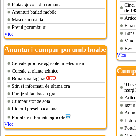
Piata agricola din romania
Cinci 
de 19
Anunturi barlad mobile
Artico
Mascus românia
Furaje
Pretul porumbului
Buna 
Více
Vand 
Anunturi cumpar porumb boabe
Revist
Více
Cereale produse agricole in teleorman
Cumpa
Cereale şi plante tehnice
Buna ziua fagaras
9 bise
Stiri si informatii de ultima ora
marţi
Furaje si fan bacau grau
Artico
Cumpar srot de soia
Iazuri
Liderul presei bacauane
Anunt
Portal de informatii agricole
Lider
Více
Portal
Marti