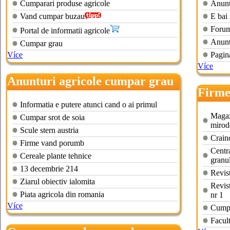
Cumparari produse agricole
Anunt
Vand cumpar buzau
E bai 
Forum
Portal de informatii agricole
Anunt
Cumpar grau
Více
Pagin
Více
Anunturi agricole cumpar grau
Firme
2013
Informatia e putere atunci cand o ai primul
Magaz
Cumpar srot de soia
mirod
Scule stern austria
Craino
Firme vand porumb
Centr
Cereale plante tehnice
granu
13 decembrie 214
Revis
Ziarul obiectiv ialomita
Revis
Piata agricola din romania
nr 1
Více
Cumpa
Facult