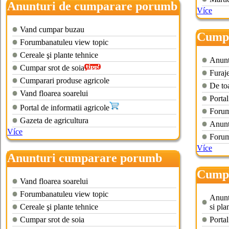
Anunturi de cumparare porumb
Více
Vand cumpar buzau
Cumpa
Forumbanatuleu view topic
Cereale şi plante tehnice
Anunt
Cumpar srot de soia
Furaje
Cumparari produse agricole
De toa
Vand floarea soarelui
Portal
Portal de informatii agricole
Forum
Gazeta de agricultura
Anuntu
Více
Forum
Více
Anunturi cumparare porumb
Cumpa
Vand floarea soarelui
Forumbanatuleu view topic
Anuntu
Cereale şi plante tehnice
si pla
Cumpar srot de soia
Portal