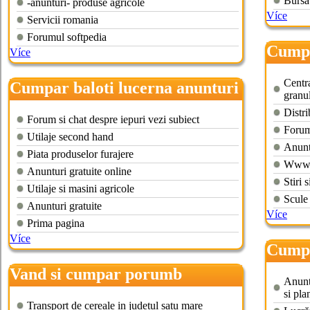
Bursa
-anunturi- produse agricole
Více
Servicii romania
Forumul softpedia
Cumpa
Více
Centr
Cumpar baloti lucerna anunturi
granu
agricole
Distri
Forum si chat despre iepuri vezi subiect
Forum
Utilaje second hand
Anunt
Piata produselor furajere
Wwwpe
Anunturi gratuite online
Stiri 
Utilaje si masini agricole
Scule 
Anunturi gratuite
Více
Prima pagina
Více
Cumpa
Vand si cumpar porumb
Anuntu
si pla
Transport de cereale in judetul satu mare