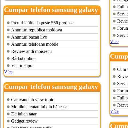
Full p
Cumpar telefon samsung galaxy
Servi
Revie
Preturi ieftine la peste 566 produse
Forum 
Anunturi republica moldova
Servi
Anunturi bacau live
Více
Anunturi telefoane mobile
Review andi moisescu
Cumpa
Bârlad online
s4
Victor kapra
Cum v
Více
Revie
Servi
Cumpar telefon samsung galaxy
Forum 
s plus
Full p
Caravanclub view topic
Razva
Mobilul atentatului din băneasa
Více
De iulian tatar
Gadget review
Cumpa