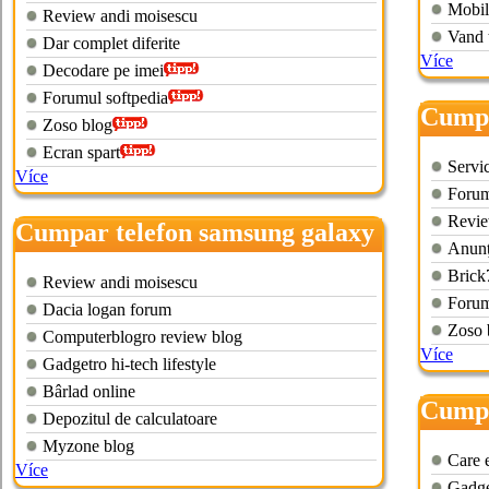
Mobil
Review andi moisescu
Vand 
Dar complet diferite
Více
Decodare pe imei
Forumul softpedia
Cumpa
Zoso blog
s3
Ecran spart
Servi
Více
Forum 
Revie
Cumpar telefon samsung galaxy
Anunţ
s2
Brick
Review andi moisescu
Forum
Dacia logan forum
Zoso 
Computerblogro review blog
Více
Gadgetro hi-tech lifestyle
Bârlad online
Cumpa
Depozitul de calculatoare
s
Myzone blog
Care 
Více
Gadget