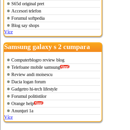
S65d original pret
Accesori telefon
Forumul softpedia
Blog say shops
Více
Samsung galaxy s 2 cumpara
online
Computerblogro review blog
Telefoane mobile samsung
Review andi moisescu
Dacia logan forum
Gadgetro hi-tech lifestyle
Forumul politistilor
Orange help
Anunţuri 1a
Více