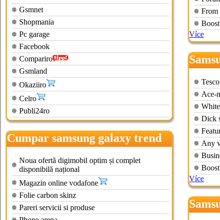
Gsmnet
From 
Shopmania
Boost
Pc garage
Více
Facebook
Samsu
Compariro
Gsmland
Tesco
Okaziiro
Ace-n
Celro
White
Publi24ro
Dick 
Featu
Cumpar samsung galaxy trend
Any v
plus
Busin
Noua ofertă digimobil optim și complet
Boost
disponibilă național
Více
Magazin online vodafone
Folie carbon skinz
Samsu
Pareri servicii si produse
Phone arena