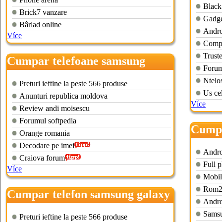
Black
Brick7 vanzare
Gadget
Bârlad online
Androi
Více
Compa
Trust
Cumpar telefoane samsung
Forum
galaxy s3
Ntelo
Preturi ieftine la peste 566 produse
Us cel
Anunturi republica moldova
Více
Review andi moisescu
Forumul softpedia
Cumpa
Orange romania
Decodare pe imei
Andro
Craiova forum
Full p
Více
Mobil
Rom22
Cumpar telefon samsung galaxy
Andro
s3
Sams
Preturi ieftine la peste 566 produse