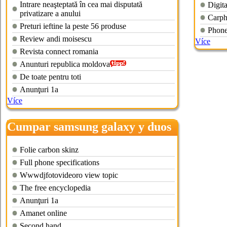
Intrare neaşteptată în cea mai disputată
Digita
privatizare a anului
Carph
Preturi ieftine la peste 56 produse
Phone
Review andi moisescu
Více
Revista connect romania
Anunturi republica moldova
De toate pentru toti
Anunţuri 1a
Více
Cumpar samsung galaxy y duos
Folie carbon skinz
Full phone specifications
Wwwdjfotovideoro view topic
The free encyclopedia
Anunţuri 1a
Amanet online
Second hand