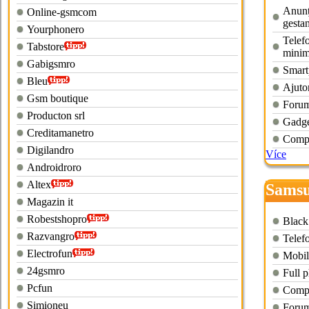
Anunţ 
Online-gsmcom
gesta
Yourphonero
Telef
Tabstore
mini
Gabigsmro
Smart
Bleu
Ajutor
Gsm boutique
Forum
Producton srl
Gadge
Creditamanetro
Compo
Digilandro
Více
Androidroro
Altex
Samsu
Magazin it
Robestshopro
Black
Razvangro
Telef
Electrofun
Mobil
24gsmro
Full p
Pcfun
Compa
Simioneu
Forum