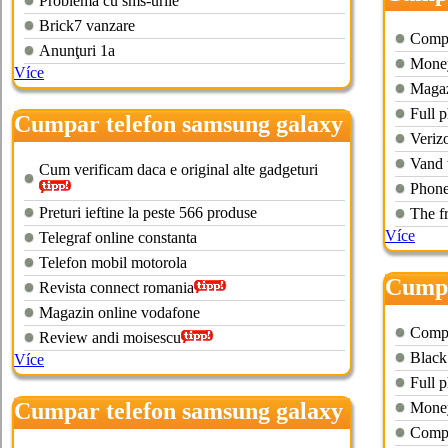
Problema cu sms-urile
mini
Brick7 vanzare
Compa
Anunţuri 1a
Money
Více
Magaz
Full p
Cumpar telefon samsung galaxy
Veriz
s4
Vand 
Cum verificam daca e original alte gadgeturi
Phone
Preturi ieftine la peste 566 produse
The f
Více
Telegraf online constanta
Telefon mobil motorola
Cumpa
Revista connect romania
mini
Magazin online vodafone
Compa
Review andi moisescu
Black
Více
Full p
Cumpar telefon samsung galaxy
Money
Compa
mini