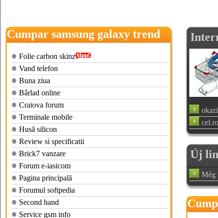
Cumpar samsung galaxy trend
Inter
lite
Folie carbon skinz
Vand telefon
Buna ziua
Bârlad online
Craiova forum
okazi
Terminale mobile
cel.r
Husă silicon
Review si specificatii
Új li
Brick7 vanzare
Forum e-iasicom
Még n
Pagina principală
Forumul softpedia
Cumpa
Second hand
Service gsm info
okazii