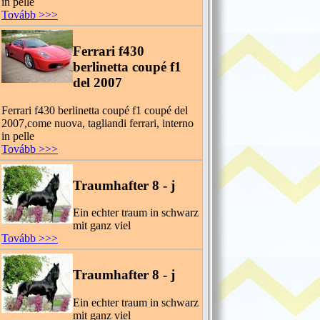
in pelle
Tovább >>>
Ferrari f430
berlinetta coupé f1
del 2007
Ferrari f430 berlinetta coupé f1 coupé del
2007,come nuova, tagliandi ferrari, interno
in pelle
Tovább >>>
Traumhafter 8 - j
Ein echter traum in schwarz
mit ganz viel
Tovább >>>
Traumhafter 8 - j
Ein echter traum in schwarz
mit ganz viel