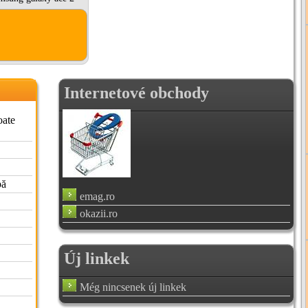
Internetové obchody
oate
pă
emag.ro
okazii.ro
Új linkek
Még nincsenek új linkek