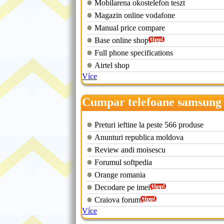
Mobilarena okostelefon teszt
Magazin online vodafone
Manual price compare
Base online shop
Full phone specifications
Airtel shop
Více
Cumpar telefoane samsung
galaxy s3
Preturi ieftine la peste 566 produse
Anunturi republica moldova
Review andi moisescu
Forumul softpedia
Orange romania
Decodare pe imei
Craiova forum
Více