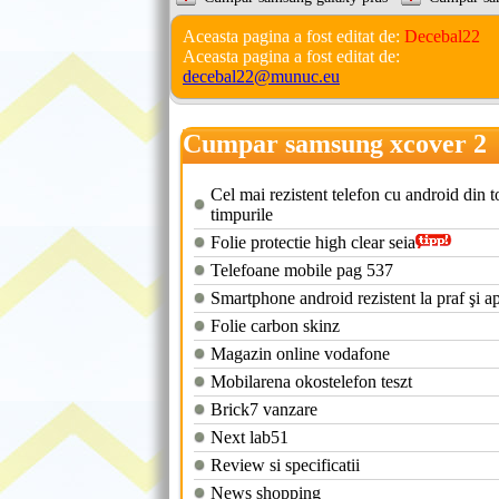
Aceasta pagina a fost editat de:
Decebal22
Aceasta pagina a fost editat de:
decebal22@munuc.eu
Cumpar samsung xcover 2
Cel mai rezistent telefon cu android din t
timpurile
Folie protectie high clear seia
Telefoane mobile pag 537
Smartphone android rezistent la praf şi a
Folie carbon skinz
Magazin online vodafone
Mobilarena okostelefon teszt
Brick7 vanzare
Next lab51
Review si specificatii
News shopping