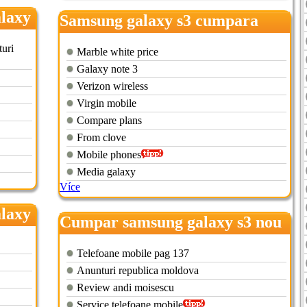
laxy
Samsung galaxy s3 cumpara
online
turi
Marble white price
Galaxy note 3
Verizon wireless
Virgin mobile
Compare plans
From clove
Mobile phones
Media galaxy
Více
laxy
Cumpar samsung galaxy s3 nou
Telefoane mobile pag 137
Anunturi republica moldova
Review andi moisescu
Service telefoane mobile