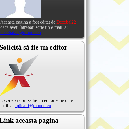
Aceasta pagina a fost editat de
Decebal22
dacă aveți întrebări scrie un e-mail la:
decebal22@munuc.eu
Solicită să fie un editor
Dacă v-ar dori să fie un editor scrie un e-
mail la:
aplicatii@munuc.eu
Link aceasta pagina