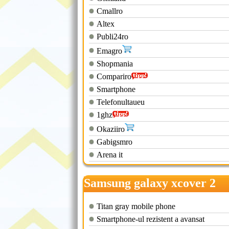
Cmallro
Altex
Publi24ro
Emagro
Shopmania
Compariro
Smartphone
Telefonultaueu
1ghz
Okaziiro
Gabigsmro
Arena it
Samsung galaxy xcover 2
cumpara
Titan gray mobile phone
Smartphone-ul rezistent a avansat