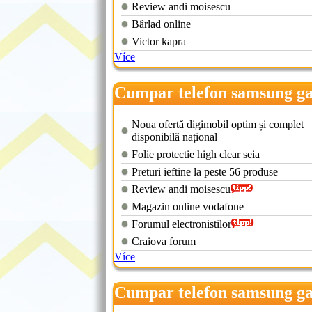
Review andi moisescu
Bârlad online
Victor kapra
Více
Cumpar telefon samsung ga
s
Noua ofertă digimobil optim și complet
disponibilă național
Folie protectie high clear seia
Preturi ieftine la peste 56 produse
Review andi moisescu
Magazin online vodafone
Forumul electronistilor
Craiova forum
Více
Cumpar telefon samsung ga
s plus