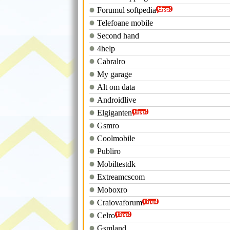
Forumul softpedia
Telefoane mobile
Second hand
4help
Cabralro
My garage
Alt om data
Androidlive
Elgiganten
Gsmro
Coolmobile
Publiro
Mobiltestdk
Extreamcscom
Moboxro
Craiovaforum
Celro
Gsmland