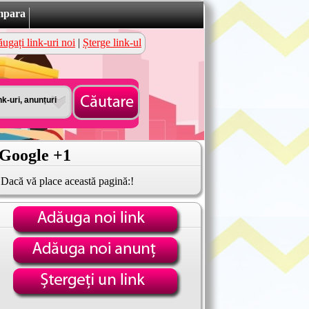
mpara
ugați link-uri noi
|
Șterge link-ul
Google +1
Dacă vă place această pagină:!