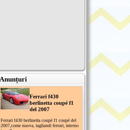
Anunțuri
Ferrari f430
berlinetta coupé f1
del 2007
Ferrari f430 berlinetta coupé f1 coupé del
2007,come nuova, tagliandi ferrari, interno