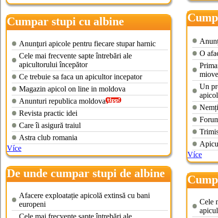
Cumpar
Cumpar stupi cu albine
Anunţu
Anunţuri apicole pentru fiecare stupar harnic
O afa
Cele mai frecvente sapte întrebări ale
apicultorului începător
Primar
miove
Ce trebuie sa faca un apicultor incepator
Un pr
Magazin apicol on line in moldova
apico
Anunturi republica moldova
Nemți
Revista practic idei
Forum
Care îi asigură traiul
Trimis
Astra club romania
Apicu
Více
Více
De unde cumpar stupi de albine
Cumpa
Afacere exploatație apicolă extinsă cu bani
Cele m
europeni
apicul
Cele mai frecvente sapte întrebări ale