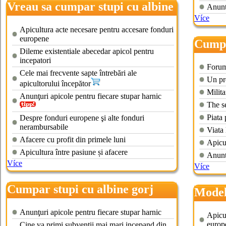
Vreau sa cumpar stupi cu albine
Anunt
Více
Apicultura acte necesare pentru accesare fonduri
europene
Cumpa
Dileme existentiale abecedar apicol pentru
incepatori
Forum
Cele mai frecvente sapte întrebări ale
Un pr
apicultorului începător
Milita
Anunţuri apicole pentru fiecare stupar harnic
The s
Piata 
Despre fonduri europene şi alte fonduri
nerambursabile
Viata 
Afacere cu profit din primele luni
Apicu
Apicultura între pasiune și afacere
Anunt
Více
Více
Cumpar stupi cu albine gorj
Model
cumpa
Anunţuri apicole pentru fiecare stupar harnic
Apicu
europ
Cine va primi subventii mai mari incepand din