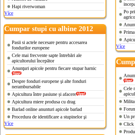
incepa
Hapi riverwoman
Po pri
Více
agrico
Anunt
Cumpar stupi cu albine 2012
Prima
Apicu
Pasii si actele necesare pentru accesarea
Více
fondurilor europene
Cele mai frecvente sapte întrebări ale
Cumpa
apicultorului începător
Anunţuri apicole pentru fiecare stupar harnic
Anunţu
Despre fonduri europene şi alte fonduri
nerambursabile
Cele m
apicul
Apicultura între pasiune și afacere
Milita
Apicultura miere produsa cu drag
Forum
Barlad online anunturi apicole barlad
Un pr
Procedura de identificare a stupinelor şi
Více
Click
Produ