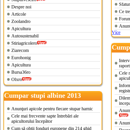
Sfatur
Despre noi
Ce tre
Articole
Forum
Zoolandro
Anunt
Apicultura
Více
Autosustenabil
Stiriagricolero
Cumpa
Ziarecom
Eurohonig
Interv
Apicultura
rapor
Bursa36ro
Cele m
apicul
Olxro
Inform
regist
Cumpar stupi albine 2013
Dileme
incepa
Anunţuri apicole pentru fiecare stupar harnic
Anunţu
Cele mai frecvente sapte întrebări ale
apicultorului începător
Anunt
Cum să obţii fonduri europene din 214 ghid