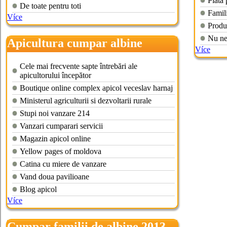
Piata 
De toate pentru toti
Famili
Více
Produ
Nu ne
Apicultura cumpar albine
Více
Cele mai frecvente sapte întrebări ale
apicultorului începător
Boutique online complex apicol veceslav harnaj
Ministerul agriculturii si dezvoltarii rurale
Stupi noi vanzare 214
Vanzari cumparari servicii
Magazin apicol online
Yellow pages of moldova
Catina cu miere de vanzare
Vand doua pavilioane
Blog apicol
Více
Cumpar familii de albine 2013