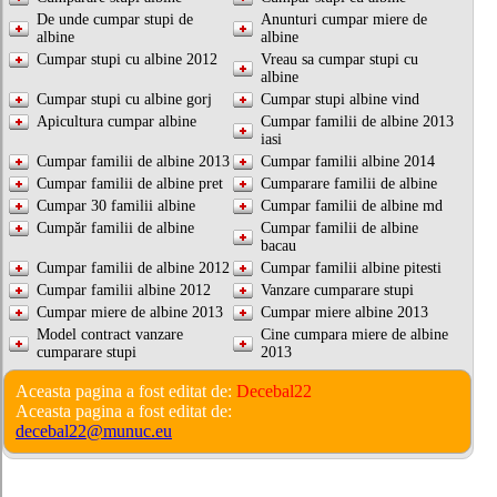
De unde cumpar stupi de
Anunturi cumpar miere de
albine
albine
Cumpar stupi cu albine 2012
Vreau sa cumpar stupi cu
albine
Cumpar stupi cu albine gorj
Cumpar stupi albine vind
Apicultura cumpar albine
Cumpar familii de albine 2013
iasi
Cumpar familii de albine 2013
Cumpar familii albine 2014
Cumpar familii de albine pret
Cumparare familii de albine
Cumpar 30 familii albine
Cumpar familii de albine md
Cumpăr familii de albine
Cumpar familii de albine
bacau
Cumpar familii de albine 2012
Cumpar familii albine pitesti
Cumpar familii albine 2012
Vanzare cumparare stupi
Cumpar miere de albine 2013
Cumpar miere albine 2013
Model contract vanzare
Cine cumpara miere de albine
cumparare stupi
2013
Aceasta pagina a fost editat de:
Decebal22
Aceasta pagina a fost editat de:
decebal22@munuc.eu