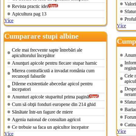
Valori
Revista practic idei
Sfatur
Apicultura pag 13
Proful
Více
Více
Cumparare stupi albine
Cumpa
Cele mai frecvente sapte întrebări ale
Anunţu
apicultorului începător
Inform
Anunţuri apicole pentru fiecare stupar harnic
regist
Mierea contrafăcută a invadat românia cum
Cele m
recunoști falsurile
apicul
Dileme existentiale abecedar apicol pentru
Despre
incepatori
neram
Anunturi apicole stuparitul prima pagină
Sfatur
Cum să obţii fonduri europene din 214 ghid
Barlad
Sănătate într-un fagure de miere
Forum
Agenia naional de consultan agricol
Catin
Ce trebuie sa faca un apicultor incepator
Více
Více