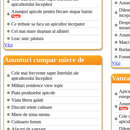
Anunţu
apicultorului începător
Dileme
Anunţuri apicole pentru fiecare stupar harnic
incepa
Despre
Ce trebuie sa faca un apicultor incepator
neram
Cel mai mare dușman al albinei
Anunt
Leac unic păstura
Matci
Více
Barlad
Forum
Anunturi cumpar miere de
Více
albine
Cele mai frecvente sapte întrebări ale
Vanza
apicultorului începător
Militari residence view topic
Apicu
Piata produselor apicole
europ
Viata libera galati
Anunţu
Discutii retete culinare
Miere de izma menta
Cele m
apicul
Culinarro forum
Dileme
Afaceri de vanzare