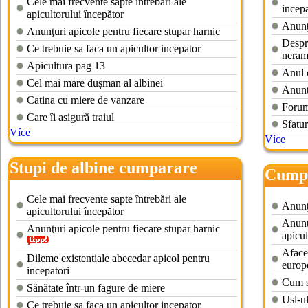
Cele mai frecvente sapte întrebări ale
incepa
apicultorului începător
Anunţu
Anunţuri apicole pentru fiecare stupar harnic
Despre
Ce trebuie sa faca un apicultor incepator
neram
Apicultura pag 13
Anul o
Cel mai mare dușman al albinei
Anunt
Catina cu miere de vanzare
Forum
Care îi asigură traiul
Sfatur
Více
Více
Stupi de albine cumparare
Cumpa
Cele mai frecvente sapte întrebări ale
Anunţu
apicultorului începător
Anuntu
Anunţuri apicole pentru fiecare stupar harnic
apicul
Afacer
Dileme existentiale abecedar apicol pentru
europ
incepatori
Cum s
Sănătate într-un fagure de miere
Usl-u
Ce trebuie sa faca un apicultor incepator