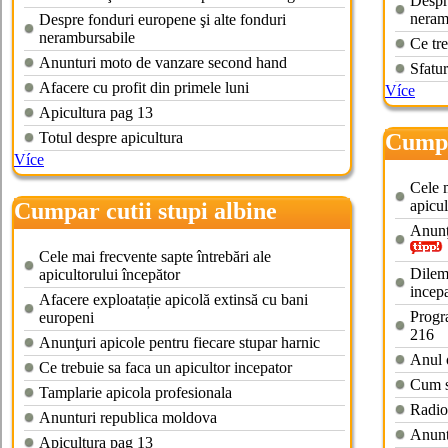
Despre
neram
Despre fonduri europene şi alte fonduri
nerambursabile
Ce tre
Anunturi moto de vanzare second hand
Sfatur
Afacere cu profit din primele luni
Více
Apicultura pag 13
Totul despre apicultura
Cumpa
Více
Cele m
apicul
Cumpar cutii stupi albine
Anunţu
Cele mai frecvente sapte întrebări ale
Dileme
apicultorului începător
incepa
Afacere exploatație apicolă extinsă cu bani
Progr
europeni
216
Anunţuri apicole pentru fiecare stupar harnic
Anul o
Ce trebuie sa faca un apicultor incepator
Cum s
Tamplarie apicola profesionala
Radio 
Anunturi republica moldova
Anunt
Apicultura pag 13