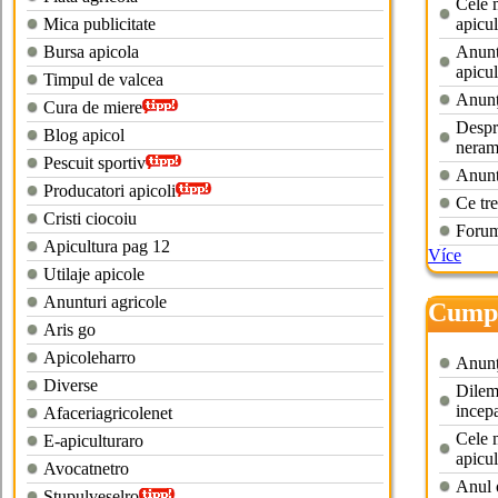
Cele m
Mica publicitate
apicul
Bursa apicola
Anuntu
apicul
Timpul de valcea
Anunţu
Cura de miere
Despre
Blog apicol
neram
Pescuit sportiv
Anunt
Producatori apicoli
Ce tre
Cristi ciocoiu
Forum
Apicultura pag 12
Více
Utilaje apicole
Anunturi agricole
Cumpa
Aris go
Apicoleharro
Anunţu
Diverse
Dileme
incepa
Afaceriagricolenet
Cele m
E-apiculturaro
apicul
Avocatnetro
Anul o
Stupulveselro