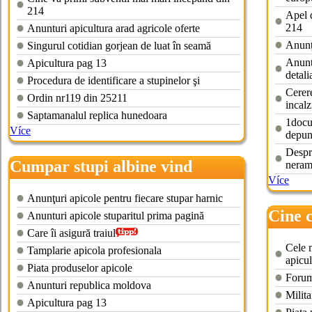
214
Apel d
214
Anunturi apicultura arad agricole oferte
Anunț
Singurul cotidian gorjean de luat în seamă
Anunt
Apicultura pag 13
detali
Procedura de identificare a stupinelor şi
Cerere
Ordin nr119 din 25211
incalz
Saptamanalul replica hunedoara
1docu
Více
depun
Despre
Cumpar stupi albine vind
neram
Více
Anunţuri apicole pentru fiecare stupar harnic
Cine 
Anunturi apicole stuparitul prima pagină
2013
Care îi asigură traiul
Cele m
Tamplarie apicola profesionala
apicul
Piata produselor apicole
Forum
Anunturi republica moldova
Milita
Apicultura pag 13