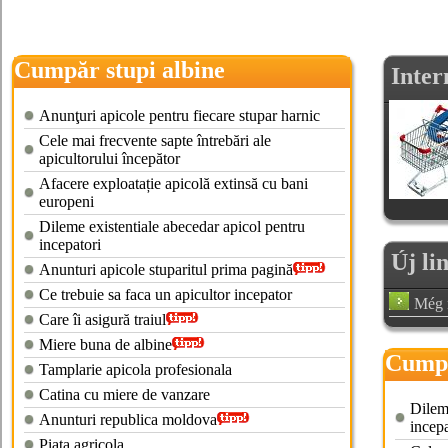
Cumpăr stupi albine
Inter
Anunţuri apicole pentru fiecare stupar harnic
Cele mai frecvente sapte întrebări ale
apicultorului începător
Afacere exploatație apicolă extinsă cu bani
europeni
Dileme existentiale abecedar apicol pentru
incepatori
Új li
Anunturi apicole stuparitul prima pagină
Ce trebuie sa faca un apicultor incepator
Még n
Care îi asigură traiul
Miere buna de albine
Cumpa
Tamplarie apicola profesionala
Catina cu miere de vanzare
Dileme
Anunturi republica moldova
incepa
Piata agricola