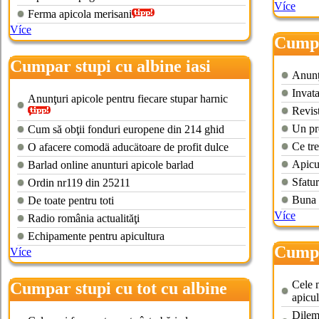
Více
Ferma apicola merisani
Více
Cumpa
Cumpar stupi cu albine iasi
Anunţu
Invata
Anunţuri apicole pentru fiecare stupar harnic
Revis
Un pr
Cum să obţii fonduri europene din 214 ghid
Ce tre
O afacere comodä aducätoare de profit dulce
Apicul
Barlad online anunturi apicole barlad
Sfatur
Ordin nr119 din 25211
Buna 
De toate pentru toti
Více
Radio românia actualităţi
Echipamente pentru apicultura
Cumpă
Více
Cele m
Cumpar stupi cu tot cu albine
apicul
Dileme