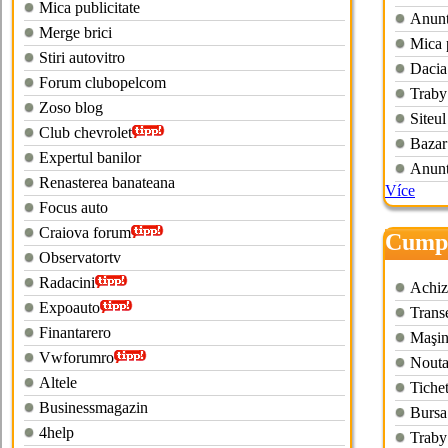
Mica publicitate
Anuntu
Merge brici
Mica 
Stiri autovitro
Dacia
Forum clubopelcom
Traby
Zoso blog
Siteul
Club chevrolet
Bazar
Expertul banilor
Anunt
Renasterea banateana
Více
Focus auto
Craiova forum
Cumpa
Observatortv
timis
Radacini
Achizi
Expoauto
Transe
Finantarero
Maşini
Vwforumro
Nouta
Altele
Tichet
Businessmagazin
Bursa
4help
Traby