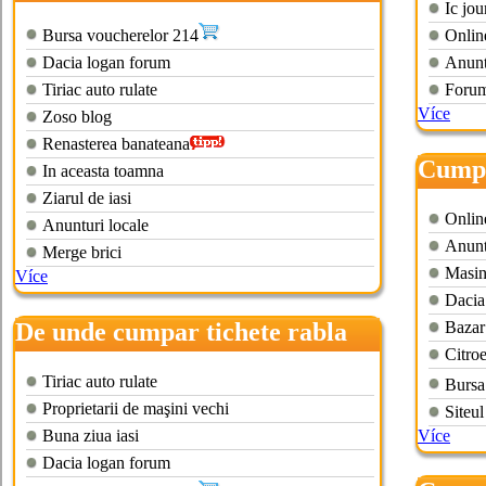
Ic jou
Bursa voucherelor 214
Online
Dacia logan forum
Anuntu
Tiriac auto rulate
Forum
Více
Zoso blog
Renasterea banateana
Cumpa
In aceasta toamna
calara
Ziarul de iasi
Online
Anunturi locale
Anuntu
Merge brici
Masin
Více
Dacia
De unde cumpar tichete rabla
Bazar
Citroe
Tiriac auto rulate
Bursa
Proprietarii de maşini vechi
Siteul
Buna ziua iasi
Více
Dacia logan forum