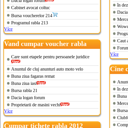
Dacia logan forum
în dez
Cabinet avocat coltuc
Dacia
Bursa voucherelor 214
Merce
Programul rabla 213
Wowch
Více
Progr
Caut 
Vand cumpar voucher rabla
Forum
2013
Více
Care sunt etapele pentru persoanele juridice
Cine 
Anuntul de cluj anunturi auto moto velo
2013
Buna ziua fagaras remat
Anunt
Buna ziua iasi
în dez
Bursa rabla 21
Buna 
Dacia logan forum
Merce
Proprietarii de masini vechi
Bursa
Více
Clubf
Cumpar tichete rabla 2012
Compu