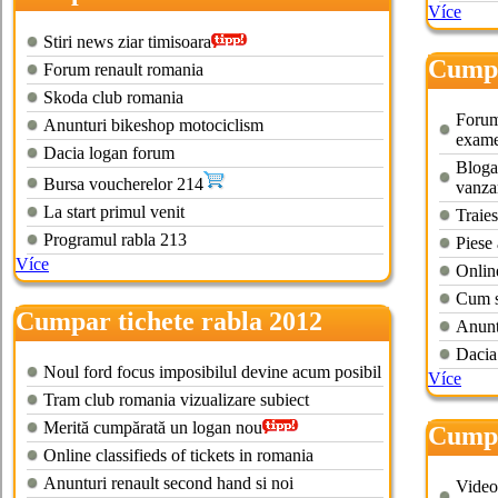
Více
Stiri news ziar timisoara
Cumpa
Forum renault romania
pitesti
Skoda club romania
Forum
Anunturi bikeshop motociclism
exam
Dacia logan forum
Blogan
Bursa voucherelor 214
vanza
La start primul venit
Traies
Programul rabla 213
Piese 
Více
Online
Cum s
Cumpar tichete rabla 2012
Anunt
galati
Dacia
Noul ford focus imposibilul devine acum posibil
Více
Tram club romania vizualizare subiect
Merită cumpărată un logan nou
Cumpa
Online classifieds of tickets in romania
huned
Anunturi renault second hand si noi
Video