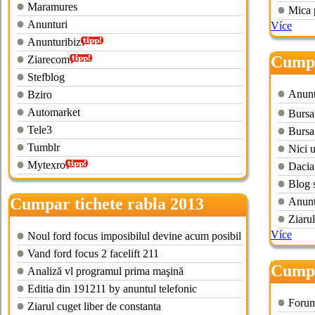
Maramures
Mica 
Anunturi
Více
Anunturibiz
Cumpa
Ziarecom
Stefblog
Anunt
Bziro
Automarket
Bursa
Tele3
Bursa
Tumblr
Nici 
Mytexro
Dacia
Blog s
Cumpar tichete rabla 2013
Anuntu
Ziarul
brasov
Více
Noul ford focus imposibilul devine acum posibil
Vand ford focus 2 facelift 211
Cumpa
Analiză vl programul prima maşină
Editia din 191211 by anuntul telefonic
Forum
Ziarul cuget liber de constanta