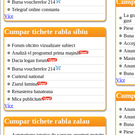
Cumpa
Bursa voucherelor 214
expir
Telegraf online constanta
La gr
Více
gust
Piese 
Cumpar tichete rabla sibiu
Buna 
Accept
Forum oltcitro vizualizare subiect
Anuntu
Analiză vl programul prima maşină
Masin
Dacia logan forum
Anunţ
Bursa voucherelor 214
Buna 
Curierul national
Více
Ziarul lumina
Renasterea banateana
Cumpa
Mica publicitate
expir
Více
Anuntu
Anunţ
Cumpar tichete rabla zalau
Buna 
Piese 
Autoturisme istorice de vanzare anunturi gratuite