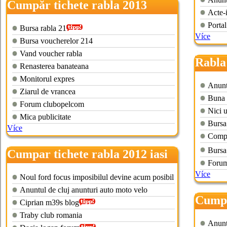
Cumpăr tichete rabla 2013
Acte-
Portal
Bursa rabla 21
Více
Bursa voucherelor 214
Vand voucher rabla
Rabla
Renasterea banateana
Monitorul expres
Anunt
Ziarul de vrancea
Buna 
Forum clubopelcom
Nici 
Mica publicitate
Bursa
Více
Compu
Bursa
Cumpar tichete rabla 2012 iasi
Forum
Více
Noul ford focus imposibilul devine acum posibil
Anuntul de cluj anunturi auto moto velo
Cumpa
Ciprian m39s blog
Traby club romania
Anunt