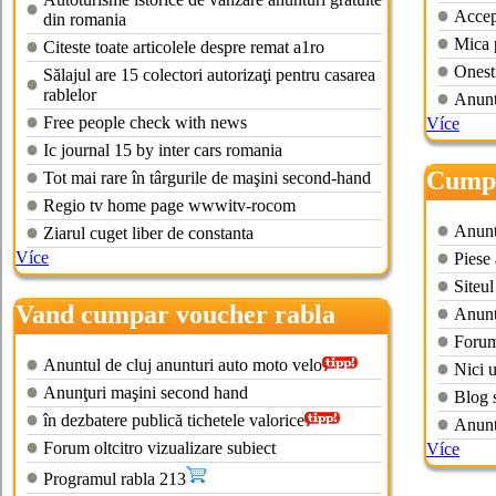
Accept
din romania
Mica 
Citeste toate articolele despre remat a1ro
Onest
Sălajul are 15 colectori autorizaţi pentru casarea
rablelor
Anunt
Free people check with news
Více
Ic journal 15 by inter cars romania
Cumpa
Tot mai rare în târgurile de maşini second-hand
Regio tv home page wwwitv-rocom
vanza
Anuntu
Ziarul cuget liber de constanta
Více
Piese 
Siteul
Vand cumpar voucher rabla
Anuntu
Forum
Anuntul de cluj anunturi auto moto velo
Nici 
Anunţuri maşini second hand
Blog s
în dezbatere publică tichetele valorice
Anuntu
Forum oltcitro vizualizare subiect
Více
Programul rabla 213