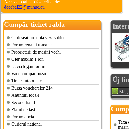
Aceasta pagina a fost editat de:
decebal22@munuc.eu
Cumpăr tichet rabla
Inter
Club seat romania vezi subiect
Forum renault romania
Proprietarii de maşini vechi
Ofer maxim 1 ron
Dacia logan forum
Vand cumpar buzau
Új li
Tiriac auto rulate
Bursa voucherelor 214
Még n
Anunturi locale
Second hand
Cumpa
Ziarul de iasi
Forum dacia
Taxa d
Curierul national
masin