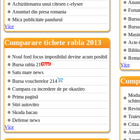
Anunt
Achizitionarea unui citroen c-elysee
Forum
Anunturi din presa romania
Bursa
Mica publicitate pandurul
Více
Bursa
Masin
Cumparare tichete rabla 2013
Acte-
Biblio
Noul ford focus imposibilul devine acum posibil
Remat
Bursa rabla 21
Více
Satu mare news
Cumpa
Bursa voucherelor 214
Cumpara cu incredere de pe okaziiro
Modul
Prima pagină
schim
Stiri autovitro
Revis
Skoda bacau
Traies
Defense news
Criza 
Více
Anuntu
Anuntu