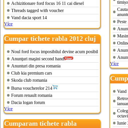
timișo
Achizitionare ford focus 16 11 cai diesel
Cauta 
Threads tagged with voucher
anuntu
Vand dacia sport 14
Peste 
Více
Anuntu
Masin
Cumpar tichete rabla 2012 cluj
Online
Anunt
Noul ford focus imposibilul devine acum posibil
Anunt
Anunţuri maşini second hand
Více
Anunturi din presa romania
Club kia premium cars
Cumpa
Skoda club romania
ploies
Bursa voucherelor 214
Vand f
Forum renault romania
Retro
Dacia logan forum
ianua
Více
Colegi
octav
Cumparam tichete rabla
Iunie