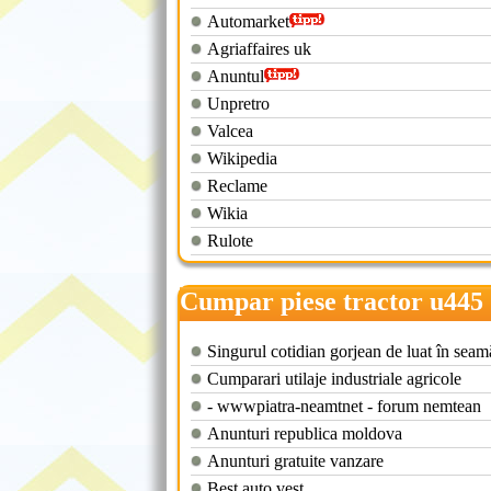
Automarket
Agriaffaires uk
Anuntul
Unpretro
Valcea
Wikipedia
Reclame
Wikia
Rulote
Cumpar piese tractor u445
Singurul cotidian gorjean de luat în seam
Cumparari utilaje industriale agricole
- wwwpiatra-neamtnet - forum nemtean
Anunturi republica moldova
Anunturi gratuite vanzare
Best auto vest