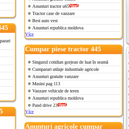
Anunturi tractor u65
Tractor case de vanzare
Best auto vest
445
Anunturi republica moldova
Více
parari
Cumpar piese tractor 445
Singurul cotidian gorjean de luat în seamă
Cumparari utilaje industriale agricole
Anunturi gratuite vanzare
Masini pag 113
Vanzare vehicule de teren
Anunturi republica moldova
Pand drive 23
5
Více
Anunturi agricole cumpar