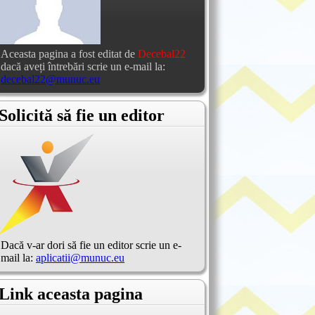
Aceasta pagina a fost editat de
Decebal22
dacă aveți întrebări scrie un e-mail la:
decebal22@munuc.eu
Solicită să fie un editor
Dacă v-ar dori să fie un editor scrie un e-
mail la:
aplicatii@munuc.eu
Link aceasta pagina