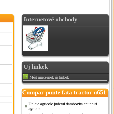
Internetové obchody
Új linkek
Még nincsenek új linkek
Cumpar punte fata tractor u651
Utilaje agricole judetul dambovita anunturi
agricole