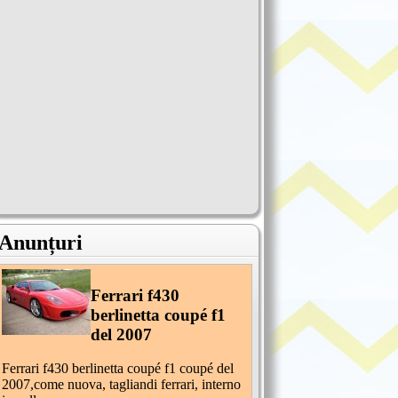
Anunțuri
Ferrari f430
berlinetta coupé f1
del 2007
Ferrari f430 berlinetta coupé f1 coupé del
2007,come nuova, tagliandi ferrari, interno