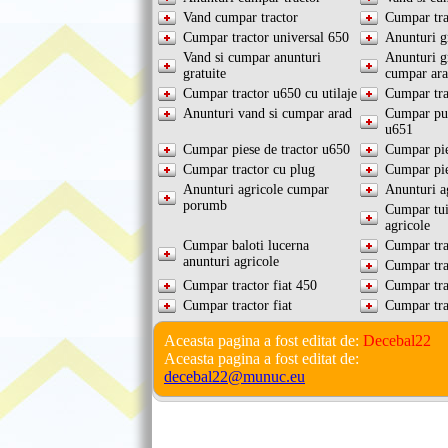
Vand cumpar tractor
Cumpar tra
Cumpar tractor universal 650
Anunturi g
Vand si cumpar anunturi
Anunturi gr
gratuite
cumpar ar
Cumpar tractor u650 cu utilaje
Cumpar tra
Anunturi vand si cumpar arad
Cumpar pun
u651
Cumpar piese de tractor u650
Cumpar pie
Cumpar tractor cu plug
Cumpar pie
Anunturi agricole cumpar
Anunturi a
porumb
Cumpar tui
agricole
Cumpar baloti lucerna
Cumpar tra
anunturi agricole
Cumpar tra
Cumpar tractor fiat 450
Cumpar tra
Cumpar tractor fiat
Cumpar tra
Aceasta pagina a fost editat de:
Decebal22
Aceasta pagina a fost editat de:
decebal22@munuc.eu