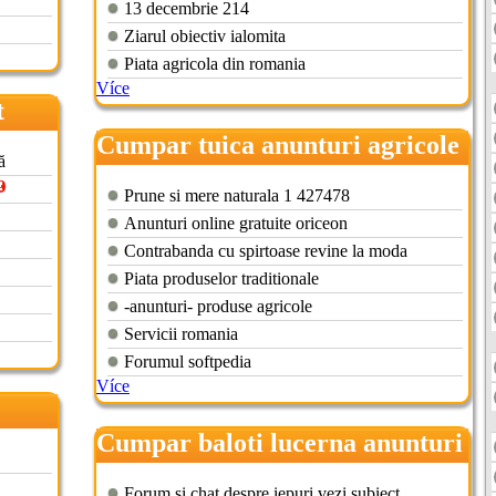
13 decembrie 214
Ziarul obiectiv ialomita
Piata agricola din romania
Více
t
Cumpar tuica anunturi agricole
ă
Prune si mere naturala 1 427478
Anunturi online gratuite oriceon
Contrabanda cu spirtoase revine la moda
Piata produselor traditionale
-anunturi- produse agricole
Servicii romania
Forumul softpedia
Více
Cumpar baloti lucerna anunturi
agricole
Forum si chat despre iepuri vezi subiect