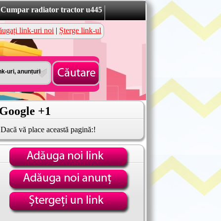
Cumpar radiator tractor u445
ugați link-uri noi
|
Șterge link-ul
Google +1
Dacă vă place această pagină:!