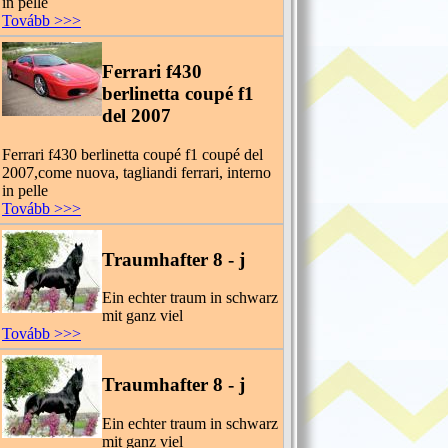
in pelle
Tovább >>>
Ferrari f430
berlinetta coupé f1
del 2007
Ferrari f430 berlinetta coupé f1 coupé del
2007,come nuova, tagliandi ferrari, interno
in pelle
Tovább >>>
Traumhafter 8 - j
Ein echter traum in schwarz
mit ganz viel
Tovább >>>
Traumhafter 8 - j
Ein echter traum in schwarz
mit ganz viel