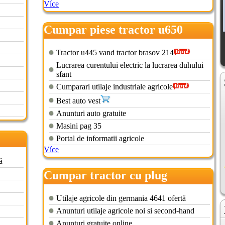
Více
Cumpar piese tractor u650
Tractor u445 vand tractor brasov 214
Lucrarea curentului electric la lucrarea duhului
sfant
Cumparari utilaje industriale agricole
Best auto vest
Anunturi auto gratuite
Masini pag 35
Portal de informatii agricole
Více
ă
Cumpar tractor cu plug
Utilaje agricole din germania 4641 ofertă
Anunturi utilaje agricole noi si second-hand
Anunturi gratuite online