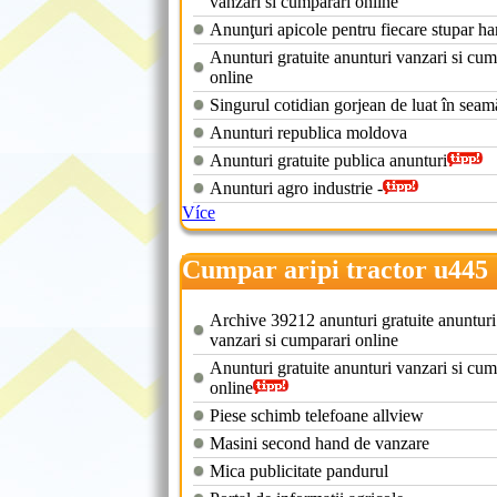
vanzari si cumparari online
Anunţuri apicole pentru fiecare stupar ha
Anunturi gratuite anunturi vanzari si cum
online
Singurul cotidian gorjean de luat în seam
Anunturi republica moldova
Anunturi gratuite publica anunturi
Anunturi agro industrie -
Více
Cumpar aripi tractor u445
Archive 39212 anunturi gratuite anunturi
vanzari si cumparari online
Anunturi gratuite anunturi vanzari si cum
online
Piese schimb telefoane allview
Masini second hand de vanzare
Mica publicitate pandurul