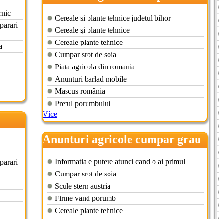
porumb
rnic
Cereale si plante tehnice judetul bihor
parari
Cereale şi plante tehnice
Cereale plante tehnice
ă
Cumpar srot de soia
Piata agricola din romania
Anunturi barlad mobile
Mascus românia
Pretul porumbului
Více
Anunturi agricole cumpar grau
Informatia e putere atunci cand o ai primul
parari
Cumpar srot de soia
Scule stern austria
Firme vand porumb
Cereale plante tehnice