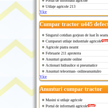
Portal de informatii agricole
Utilaje agricole 213
Více
Cumpar tractor u445 defec
Singurul cotidian gorjean de luat în seam
Cumparari utilaje industriale agricole
Agricole piatra neamt
Februarie 211 aproterra
Anunturi gratuite online
Actionari hidraulice si pneumatice
Anunturi teleorman- onlineanuntulro
Více
Anunturi cumpar tractor
Masini si utilaje agricole
Portal de informatii agricole