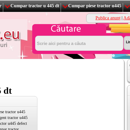
r
Cumpar tractor u 445 dt
Cumpar piese tractor u445
Publica anunț
|
Adă
 dt
se tractor u445
ent tractor u445
ctor u445 defect
mpar tractor