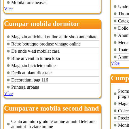
Mobila romaneasca
Unde 
Více
Thoma
Catego
Cumpar mobila dormitor
Dollo
bucuresti
Anunt
Magazin antichitati online antic shop antichitate
Merca
Retro boutique produse vintage online
Toate 
De unde v-ati mobilat casa
Anuntu
Bine ai venit in lumea kika
Více
Magazin biciclete online
Dedicat planurilor tale
Cumpa
Decoratiuni pag 116
Printesa urbana
Promo
Více
progr
Magazi
Cumparare mobila second hand
Colecţ
bucuresti
Preci
Cauta anunturi gratuite online anuntul telefonic
Monit
anunturi in ziare online