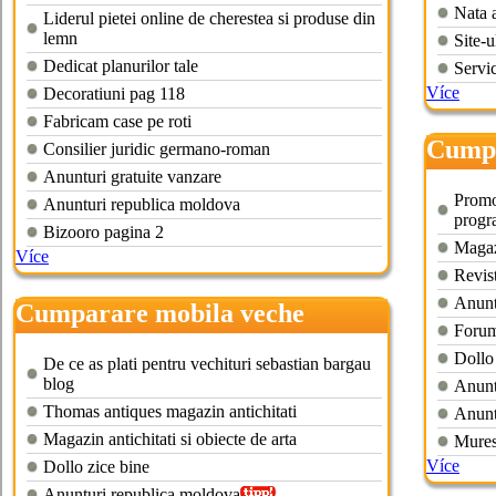
Nata 
Liderul pietei online de cherestea si produse din
lemn
Site-u
Dedicat planurilor tale
Servi
Více
Decoratiuni pag 118
Fabricam case pe roti
Cumpa
Consilier juridic germano-roman
Anunturi gratuite vanzare
Promo
Anunturi republica moldova
progr
Bizooro pagina 2
Magazi
Více
Revist
Anunt
Cumparare mobila veche
Forum 
bucuresti
Dollo
De ce as plati pentru vechituri sebastian bargau
blog
Anunt
Thomas antiques magazin antichitati
Anunt
Magazin antichitati si obiecte de arta
Mures
Více
Dollo zice bine
Anunturi republica moldova