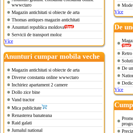
wwwctaro
Moder
Více
Magazin antichitati si obiecte de arta
Thomas antiques magazin antichitati
De un
Anunturi republica moldova
dormi
Servicii de transport moloz
Magazi
Více
Retro
Anunturi cumpar mobila veche
Soluti
bucuresti
De un
Magazin antichitati si obiecte de arta
Natio
Diverse constanta online wwwctaro
Dedica
Inchiriez apartament 2 camere
Více
Dollo zice bine
Vand tractor
Cumpa
Mica publicitate
Renasterea banateana
Promo
Raid galati
progr
Jurnalul national
Preci