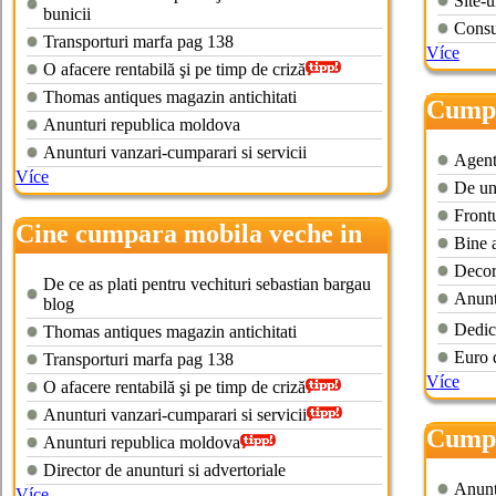
Site-u
bunicii
Consu
Transporturi marfa pag 138
Více
O afacere rentabilă şi pe timp de criză
Thomas antiques magazin antichitati
Cumpa
Anunturi republica moldova
braso
Anunturi vanzari-cumparari si servicii
Agenti
Více
De un
Frontu
Cine cumpara mobila veche in
Bine a
timisoara
Decor
De ce as plati pentru vechituri sebastian bargau
Anunt
blog
Dedica
Thomas antiques magazin antichitati
Euro 
Transporturi marfa pag 138
Více
O afacere rentabilă şi pe timp de criză
Anunturi vanzari-cumparari si servicii
Cumpa
Anunturi republica moldova
Director de anunturi si advertoriale
Anuntu
Více