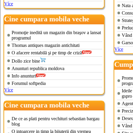
Více
Nata 
Consu
Cine cumpara mobila veche
Strate
Preluc
Promoţie inedită un magazin din braşov a lansat
Vând 
programul
Garso
Thomas antiques magazin antichitati
Více
O afacere rentabilă şi pe timp de criză
Dollo zice bine
Cumpa
Anunturi republica moldova
moldo
Info anunturi
Promo
Forumul softpedia
progr
Více
Ideile
gspro
Agenti
Cine cumpara mobila veche
Preci
timisoara
Deseu
De ce as plati pentru vechituri sebastian bargau
blog
Vând 
O intoarcere in timp la bijuterii din vremea