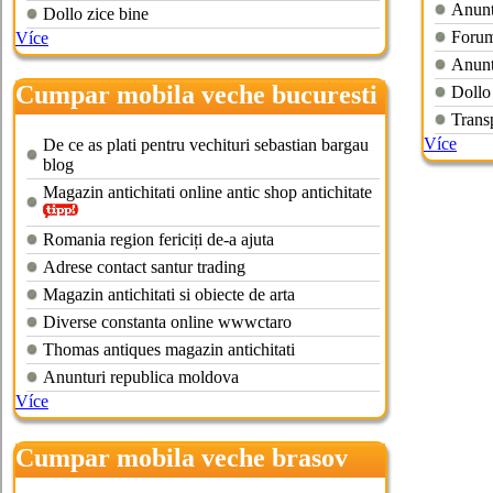
Anunt
Dollo zice bine
Forum 
Více
Anunt
Cumpar mobila veche bucuresti
Dollo
Trans
Více
De ce as plati pentru vechituri sebastian bargau
blog
Magazin antichitati online antic shop antichitate
Romania region fericiți de-a ajuta
Adrese contact santur trading
Magazin antichitati si obiecte de arta
Diverse constanta online wwwctaro
Thomas antiques magazin antichitati
Anunturi republica moldova
Více
Cumpar mobila veche brasov