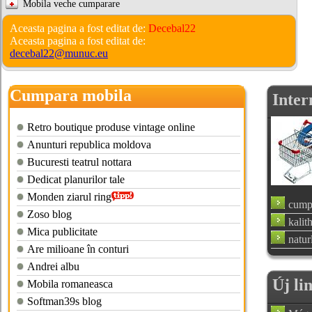
Mobila veche cumparare
Aceasta pagina a fost editat de:
Decebal22
Aceasta pagina a fost editat de:
decebal22@munuc.eu
Cumpara mobila
Inter
Retro boutique produse vintage online
Anunturi republica moldova
Bucuresti teatrul nottara
Dedicat planurilor tale
Monden ziarul ring
cump
Zoso blog
kalit
Mica publicitate
natur
Are milioane în conturi
Andrei albu
Új li
Mobila romaneasca
Softman39s blog