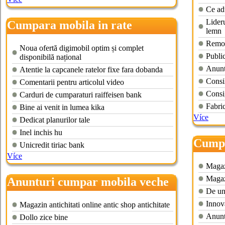
Ce ad
Lideru
Cumpara mobila in rate
lemn
Remor
Noua ofertă digimobil optim și complet
Public
disponibilă național
Anunt
Atentie la capcanele ratelor fixe fara dobanda
Consi
Comentarii pentru articolul video
Consig
Carduri de cumparaturi raiffeisen bank
Fabri
Bine ai venit in lumea kika
Více
Dedicat planurilor tale
Inel inchis hu
Cumpa
Unicredit tiriac bank
Více
Magazi
Magaz
Anunturi cumpar mobila veche
De un
Innov
Magazin antichitati online antic shop antichitate
Anunt
Dollo zice bine