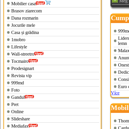
Még n
Mobilier casa
Brasov ziarecom
Cumpa
Dana rozmarin
secon
Jocurile mele
999m
Casa și grădina
Lideru
1mobro
lemn
Lifestyle
Malaxo
Wall-streetro
Anunt
Tocmairo
Onest
Prodesignart
Dedica
Revista vip
Consi
999md
Euro c
Foto
Více
Gandul
Pret
Mobil
Online
Slideshare
Thoma
Mediafax
Cardu