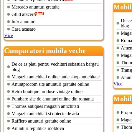
Mobil
Mercado anunturi gratuite
Ghid afaceri
De ce 
Info anunturi
blog
Casa acasaro
Magazi
Více
Romani
Amena
Cumparatori mobila veche
Magazi
bucuresti
Thoma
De ce as plati pentru vechituri sebastian bargau
blog
Trans
Magazin antichitati online antic shop antichitate
Anunt
Více
Anuntprocom site anunturi gratuite online
Retro boutique produse vintage online
Mobil
Pumbaro site de anunturi online din romania
Thomas antiques magazin antichitati
Propus
Magazin antichitati si obiecte de arta
Magazi
Rafflero anunturi gratuite online
Thoma
Anunturi republica moldova