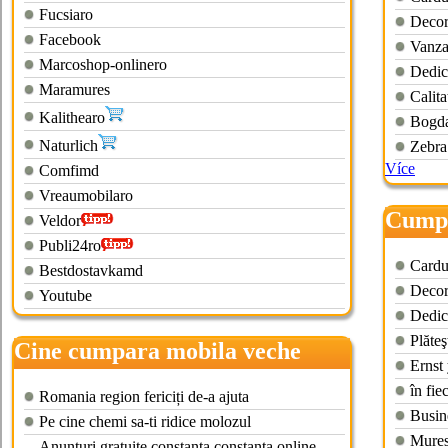
Fucsiaro
Decor
Facebook
Vanza
Marcoshop-onlinero
Dedica
Maramures
Calita
Kalithearo
Bogda
Naturlich
Zebra
Více
Comfimd
Vreaumobilaro
Cumpa
Veldor
Publi24ro
Cardu
Bestdostavkamd
Decor
Youtube
Dedica
Plăteş
Cine cumpara mobila veche
Ernst
bucuresti
în fie
Romania region fericiți de-a ajuta
Busi
Pe cine chemi sa-ti ridice molozul
Mures
Anunturi gratuite constanta constanta online