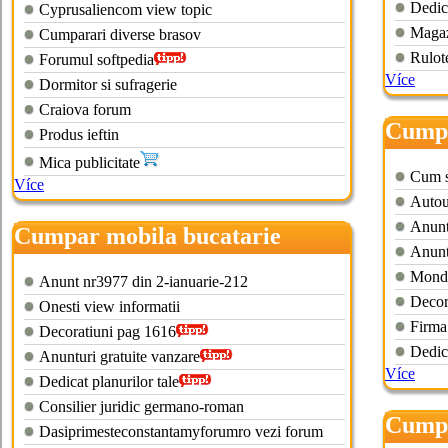
Dedica
Cyprusaliencom view topic
Magaz
Cumparari diverse brasov
Rulot
Forumul softpedia
Více
Dormitor si sufragerie
Craiova forum
Cumpa
Produs ieftin
Mica publicitate
Cum sa
Více
Autout
Anunt
Cumpar mobila bucatarie
Anunt
second hand brasov
Monde
Anunt nr3977 din 2-ianuarie-212
Decor
Onesti view informatii
Firma
Decoratiuni pag 1616
Dedica
Anunturi gratuite vanzare
Více
Dedicat planurilor tale
Consilier juridic germano-roman
Cumpa
Dasiprimesteconstantamyforumro vezi forum