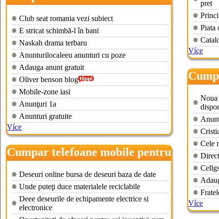
pret
second hand
Princi
Club seat romania vezi subiect
Piata 
E stricat schimbă-l în bani
Catal
Naskah drama terbaru
Více
Anunturilocaleeu anunturi cu poze
Adauga anunt gratuit
Cumpa
Oliver benson blog
bucur
Mobile-zone iasi
Noua 
Anunţuri 1a
dispon
Anunturi gratuite
Anuntu
Více
Cristi
Cele m
Cumpar telefoane mobile pentru
Direc
reciclare
Cellg
Deseuri online bursa de deseuri baza de date
Adaug
Unde puteţi duce materialele reciclabile
Fratel
Deee deseurile de echipamente electrice si
Více
electronice