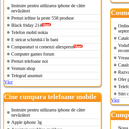
online
Instruire pentru utilizarea iphone de către
nevăzători
Cosmo
Preturi ieftine la peste 558 produse
vechi
Black friday 214
Onlin
septe
Telefon mobil nokia
Catalo
E stricat schimbă-l în bani
Vodaf
Cumparaturi si comenzi aliexpress
recom
Computer games forum
Vreau 
Preturi telefoane noi
Catal
Ventum shop
Razva
Telegraf anunturi
Ofer 
Více
Telef
Stiri 
Cine cumpara telefoane mobile
Více
Instruire pentru utilizarea iphone de către
Cumpa
nevăzători
Apple iphone 3g
Noua 