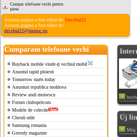
Cumpar telefoane vechi pentru
piese
Aceasta pagina a fost editat de:
Decebal22
Aceasta pagina a fost editat de:
decebal22@munuc.eu
Cumparam telefoane vechi
Inter
Buyback mobile vinde-ţi vechiul mobil
Anuntul rapid ploiesti
Tomorrow starts today
Anunturi republica moldova
Review andi moisescu
buyb
Forum clubopelcom
Modele de colectie
Új li
Chestii utile
Samsung romania
Még n
Greenly magazine