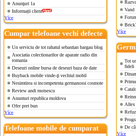
Razva
Anunţuri 1a
Vand 
Informații client
Forum
Více
Brick
Více
Cumpar telefoane vechi defecte
Germa
Un serviciu de tot rahatul sebastian bargau blog
vechi
Asociatia colectionarilor de aparate radio din
romania
Tot un
fideli
Deseuri online bursa de deseuri baza de date
Dinam
Buyback mobile vinde-ţi vechiul mobil
Primul
Nesimtirea si incompetenta germanossi cosmote
Catalo
Review andi moisescu
Reinn
Anunturi republica moldova
Allex
Ofer pret bun
Refuz
Více
Progra
Telefoane mobile de cumparat
De cât
Více