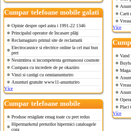
Anuntu
Cumpar telefoane mobile galati
Carti 
Vreau 
Opinie despre opel astra i 1991-22 1346
Více
Principalul operator de încasare plăţi
Reclamagiuro primul site de reclamatii
Cumpa
Electrocasnice si electrice online la cel mai bun
piese
pret
Vand 
Nesimtirea si incompetenta germanossi cosmote
Buyba
Cumpara cu incredere de pe okaziiro
Magaz
Vinzi si castigi cu omnianunturiro
Anunt
Anunturi gratuite www11-anunturiro
Vreau 
Více
Anuntu
Opera
Cumpar telefoane mobile
Placi 
ploiesti
Více
Produse resigilate emag toate cu pret redus
Hipermarketul preturilor hipermici cataloagele
cora