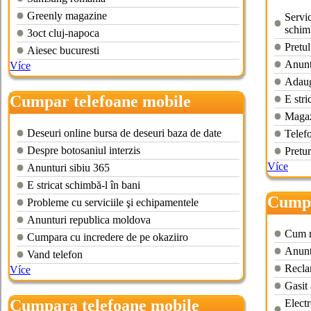
bucur
Greenly magazine
Servic
schim
3oct cluj-napoca
Pretul
Aiesec bucuresti
Anuntu
Více
Adaug
Cumpar telefoane mobile
E stri
Magaz
defecte
Deseuri online bursa de deseuri baza de date
Telefo
Despre botosaniul interzis
Pretur
Více
Anunturi sibiu 365
E stricat schimbă-l în bani
Cumpa
Probleme cu serviciile şi echipamentele
Anunturi republica moldova
Cum m
Cumpara cu incredere de pe okaziiro
Anuntu
Vand telefon
Recla
Více
Gasit
Cumpara telefoane mobile
Electr