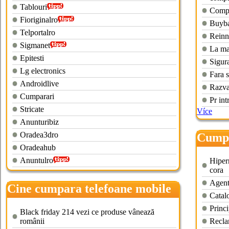
Tablouri
Compu
Fioriginalro
Buyba
Telportalro
Reinn
Sigmanet
La mar
Epitesti
Sigura
Lg electronics
Fara 
Androidlive
Razva
Cumparari
Pr int
Stricate
Více
Anunturibiz
Oradea3dro
Cumpa
Oradeahub
Anuntulro
Hiperm
cora
Agenti
Cine cumpara telefoane mobile
Catal
vechi
Princi
Black friday 214 vezi ce produse vânează
românii
Recla