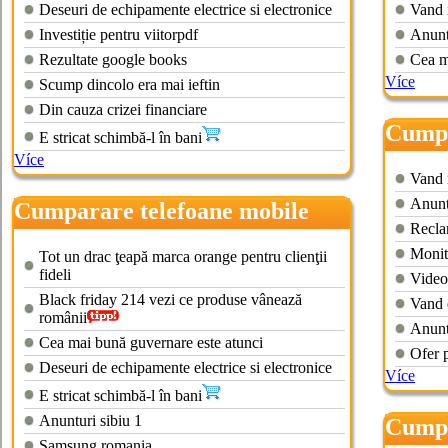
Deseuri de echipamente electrice si electronice
Vand 
Investiție pentru viitorpdf
Anuntu
Rezultate google books
Cea m
Více
Scump dincolo era mai ieftin
Din cauza crizei financiare
Cumpa
E stricat schimbă-l în bani
Více
Vand m
Anuntu
Cumparare telefoane mobile
Recla
vechi
Monit
Tot un drac ţeapă marca orange pentru clienţii
fideli
Video
Black friday 214 vezi ce produse vânează
Vand 
românii
Anunt
Cea mai bună guvernare este atunci
Ofer 
Deseuri de echipamente electrice si electronice
Více
E stricat schimbă-l în bani
Anunturi sibiu 1
Cumpa
Samsung romania