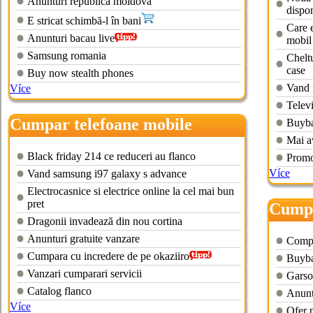
Anunturi republica moldova
dispon
E stricat schimbă-l în bani
Care e
Anunturi bacau live
mobil
Samsung romania
Cheltu
case
Buy now stealth phones
Vand 
Více
Telev
Cumpar telefoane mobile
Buyba
oradea
Mai av
Black friday 214 ce reduceri au flanco
Promo
Více
Vand samsung i97 galaxy s advance
Electrocasnice si electrice online la cel mai bun
pret
Cumpa
Dragonii invadează din nou cortina
bucur
Anunturi gratuite vanzare
Compu
Cumpara cu incredere de pe okaziiro
Buyba
Vanzari cumparari servicii
Garso
Catalog flanco
Anunt
Více
Ofer 