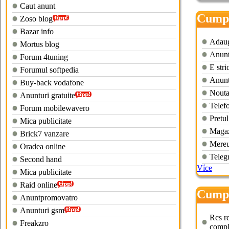
Caut anunt
Cumpa
Zoso blog
bucur
Bazar info
Adauga
Mortus blog
Anuntu
Forum 4tuning
E stri
Forumul softpedia
Anunt
Buy-back vodafone
Noutat
Anunturi gratuite
Telefo
Forum mobilewavero
Pretul
Mica publicitate
Magaz
Brick7 vanzare
Mereu 
Oradea online
Teleg
Second hand
Více
Mica publicitate
Raid online
Cumpa
Anuntpromovatro
vechi
Anunturi gsm
Rcs rd
Freakzro
compl