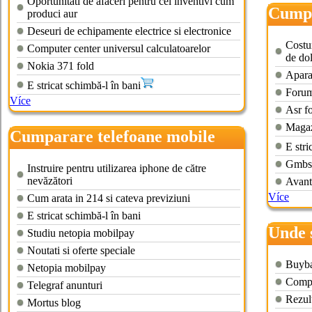
Oportunitati de afaceri pentru cei inventivi cum
Cumpa
produci aur
piese
Deseuri de echipamente electrice si electronice
Costu
Computer center universul calculatoarelor
de dol
Nokia 371 fold
Aparat
E stricat schimbă-l în bani
Forum
Více
Asr f
Magaz
Cumparare telefoane mobile
E stri
online
Gmbsto
Instruire pentru utilizarea iphone de către
nevăzători
Avanta
Více
Cum arata in 214 si cateva previziuni
E stricat schimbă-l în bani
Unde 
Studiu netopia mobilpay
vechi
Noutati si oferte speciale
Buyba
Netopia mobilpay
Compu
Telegraf anunturi
Rezul
Mortus blog