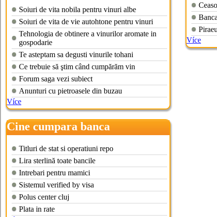
romaneasca
Ceaso
Soiuri de vita nobila pentru vinuri albe
Banca
Soiuri de vita de vie autohtone pentru vinuri
Pirae
Tehnologia de obtinere a vinurilor aromate in
Více
gospodarie
Te asteptam sa degusti vinurile tohani
Ce trebuie să ştim când cumpărăm vin
Forum saga vezi subiect
Anunturi cu pietroasele din buzau
Více
Cine cumpara banca
romaneasca
Titluri de stat si operatiuni repo
Lira sterlină toate bancile
Intrebari pentru mamici
Sistemul verified by visa
Polus center cluj
Plata in rate