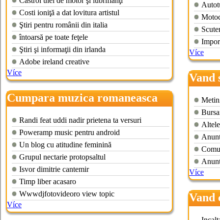
Castrol ulei de motor şi lubrifianţi
Autot
Costi ioniţă a dat lovitura artistul
Motoc
Ştiri pentru românii din italia
Scute
întoarsă pe toate feţele
Import
Ştiri şi informaţii din irlanda
Více
Adobe ireland creative
Více
Vand 
Cumpara muzica romaneasca
Metin
Bursa
Randi feat uddi nadir prietena ta versuri
Altel
Poweramp music pentru android
Anuntu
Un blog cu atitudine feminină
Comun
Grupul nectarie protopsaltul
Anuntu
Isvor dimitrie cantemir
Více
Timp liber acasaro
Wwwdjfotovideoro view topic
Vand
Více
Incalt