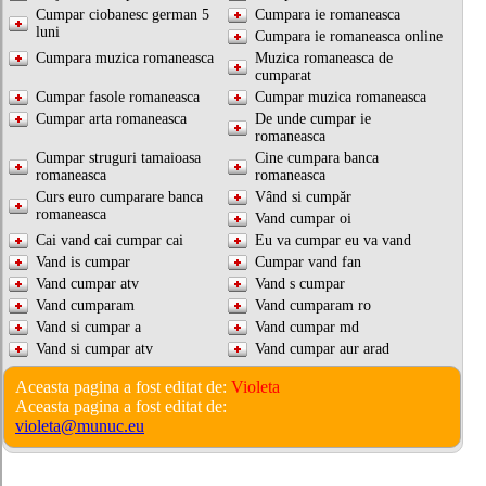
Cumpar ciobanesc german 5
Cumpara ie romaneasca
luni
Cumpara ie romaneasca online
Cumpara muzica romaneasca
Muzica romaneasca de
cumparat
Cumpar fasole romaneasca
Cumpar muzica romaneasca
Cumpar arta romaneasca
De unde cumpar ie
romaneasca
Cumpar struguri tamaioasa
Cine cumpara banca
romaneasca
romaneasca
Curs euro cumparare banca
Vând si cumpăr
romaneasca
Vand cumpar oi
Cai vand cai cumpar cai
Eu va cumpar eu va vand
Vand is cumpar
Cumpar vand fan
Vand cumpar atv
Vand s cumpar
Vand cumparam
Vand cumparam ro
Vand si cumpar a
Vand cumpar md
Vand si cumpar atv
Vand cumpar aur arad
Aceasta pagina a fost editat de:
Violeta
Aceasta pagina a fost editat de:
violeta@munuc.eu