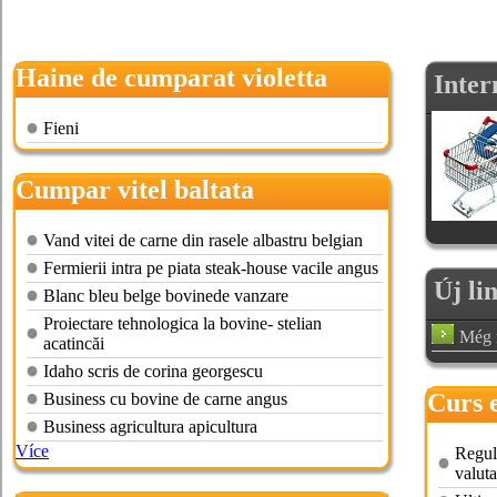
Haine de cumparat violetta
Inter
Fieni
Cumpar vitel baltata
romaneasca
Vand vitei de carne din rasele albastru belgian
Fermierii intra pe piata steak-house vacile angus
Új li
Blanc bleu belge bovinede vanzare
Proiectare tehnologica la bovine- stelian
Még n
acatincăi
Idaho scris de corina georgescu
Curs 
Business cu bovine de carne angus
Business agricultura apicultura
roman
Více
Reguli
valuta