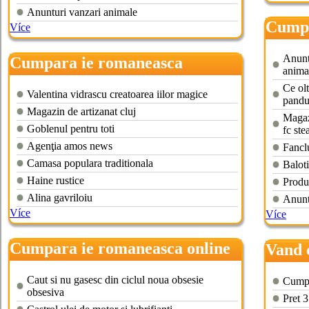
Anunturi vanzari animale
Cumpa
Více
Anuntu
Cumpara ie romaneasca
anima
Ce olt
Valentina vidrascu creatoarea iilor magice
pandu
Magazin de artizanat cluj
Magazi
Goblenul pentru toti
fc ste
Agenţia amos news
Fancl
Camasa populara traditionala
Baloti
Haine rustice
Produ
Alina gavriloiu
Anunt
Více
Více
Cumpara ie romaneasca online
Vand 
Caut si nu gasesc din ciclul noua obsesie
Cumpa
obsesiva
Pret 