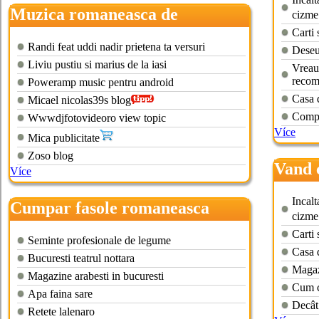
Muzica romaneasca de
cizme
cumparat
Carti
Randi feat uddi nadir prietena ta versuri
Deseu
Liviu pustiu si marius de la iasi
Vreau
recom
Poweramp music pentru android
Casa 
Micael nicolas39s blog
Compa
Wwwdjfotovideoro view topic
Více
Mica publicitate
Zoso blog
Vand 
Více
Incalt
Cumpar fasole romaneasca
cizme
Carti
Seminte profesionale de legume
Casa 
Bucuresti teatrul nottara
Magazi
Magazine arabesti in bucuresti
Cum c
Apa faina sare
Decât
Retete lalenaro