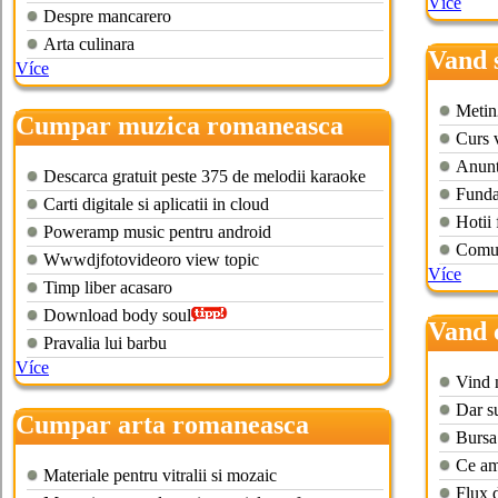
Více
Despre mancarero
Arta culinara
Vand 
Více
Metin
Cumpar muzica romaneasca
Curs 
Anuntu
Descarca gratuit peste 375 de melodii karaoke
Fundat
Carti digitale si aplicatii in cloud
Hotii 
Poweramp music pentru android
Comun
Wwwdjfotovideoro view topic
Více
Timp liber acasaro
Download body soul
Vand
Pravalia lui barbu
Více
Vind 
Dar s
Cumpar arta romaneasca
Bursa
Ce am
Materiale pentru vitralii si mozaic
Flux d