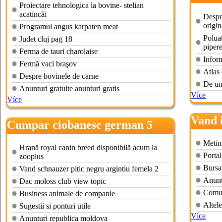
Proiectare tehnologica la bovine- stelian
acatincăi
Despre
origin
Programul angus karpaten meat
Polua
Judet cluj pag 18
piper
Ferma de tauri charolaise
Inform
Fermă vaci braşov
Atlas
Despre bovinele de carne
De un
Anunturi gratuite anunturi gratis
Více
Více
Vand 
Cumpar ciobanesc german 5
luni
Metin
Hrană royal canin breed disponibilă acum la
Portal
zooplus
Bursa
Vand schnauzer pitic negru argintiu femela 2
Anuntu
Dac moloss club view topic
Comun
Business animale de companie
Altel
Sugestii si ponturi utile
Více
Anunturi republica moldova