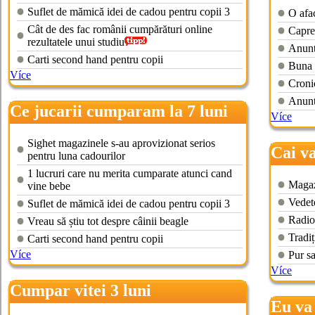
Suflet de mămică idei de cadou pentru copii 3
O afa
Cât de des fac românii cumpărături online
Capre
rezultatele unui studiu
Anuntu
Carti second hand pentru copii
Buna 
Více
Cronic
Anuntu
Ce jucarii cumparam la 7 luni
Více
Sighet magazinele s-au aprovizionat serios
Cai v
pentru luna cadourilor
1 lucruri care nu merita cumparate atunci cand
Magazi
vine bebe
Vedet
Suflet de mămică idei de cadou pentru copii 3
Radio 
Vreau să știu tot despre câinii beagle
Tradiț
Carti second hand pentru copii
Více
Pur s
Více
Cumpar vitei 3 luni
Eu va