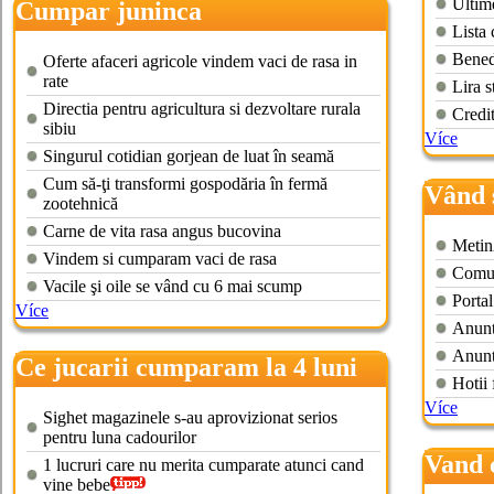
Ultime
Cumpar juninca
Lista
Bened
Oferte afaceri agricole vindem vaci de rasa in
rate
Lira s
Directia pentru agricultura si dezvoltare rurala
Credi
sibiu
Více
Singurul cotidian gorjean de luat în seamă
Cum să-ţi transformi gospodăria în fermă
Vând 
zootehnică
Carne de vita rasa angus bucovina
Metin
Vindem si cumparam vaci de rasa
Comun
Vacile şi oile se vând cu 6 mai scump
Portal
Více
Anuntu
Anuntu
Ce jucarii cumparam la 4 luni
Hotii 
Více
Sighet magazinele s-au aprovizionat serios
pentru luna cadourilor
Vand 
1 lucruri care nu merita cumparate atunci cand
vine bebe