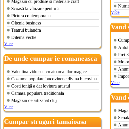
Magazin cu produse si materiale craft
Nutrit
Scoasă la vânzare pentru 2
Více
Pictura contemporana
Oltenia business
Vand 
Teatrul bulandra
Dilema veche
Cumpa
Více
Autot
Pret 
De unde cumpar ie romaneasca
Motoc
Anuntu
Valentina vidrascu creatoarea iilor magice
Import
Costume populare bucovinene divina bucovina
Více
Costi ioniţă a dat lovitura artistul
Camasa populara traditionala
Vand 
Magazin de artizanat cluj
Více
Magazi
Scoala
Cumpar struguri tamaioasa
Anunt