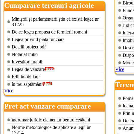
Birou 
Cumparare terenuri agricole
Fundat
straini
Organi
Miniştrii şi parlamentarii ştiu că există legea nr
31225
Jud ch
De ce legea propusa de fermierii romani
Inter-
Legea privind piata funciara
Imobi
Detalii proiect pdf
Descri
Notariat initio
Dispoz
Investitori arabii
Model
Legea de vanzare
Více
Edil imobiliare
Teren
în trei săptămâni
Více
Pomană
Pret act vanzare cumparare
Ioana
teren agricol
Prin i
îndrumar juridic elementar pentru cetăţeni
De toa
Norme metodologice de aplicare a legii nr
Anunt
17214