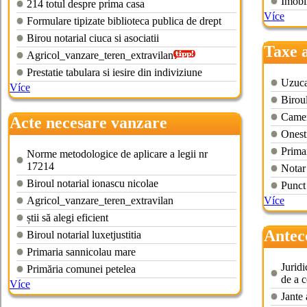
Imobi
214 totul despre prima casa
Více
Formulare tipizate biblioteca publica de drept
Birou notarial ciuca si asociatii
Taxe 
Agricol_vanzare_teren_extravilan
teren
Prestatie tabulara si iesire din indiviziune
Uzuca
Více
Biroul
Camera
Acte necesare vanzare
Onest
cumparare teren extravilan
Prima
Norme metodologice de aplicare a legii nr
17214
Notar
Biroul notarial ionascu nicolae
Punct
Agricol_vanzare_teren_extravilan
Více
știi să alegi eficient
Antec
Biroul notarial luxetjustitia
cumpa
Primaria sannicolau mare
Juridi
Primăria comunei petelea
de a c
Více
Jante 