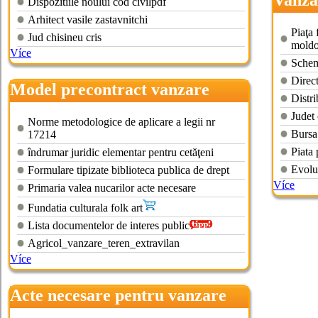
Vanza
Dispozitiile noului cod civilpdf
agrico
Arhitect vasile zastavnitchi
Piaţa 
Jud chisineu cris
mold
Více
Schema
Direct
Model precontract vanzare
Distri
cumparare teren agricol
Judet 
Norme metodologice de aplicare a legii nr
Bursa 
17214
Piata 
îndrumar juridic elementar pentru cetăţeni
Evolut
Formulare tipizate biblioteca publica de drept
Více
Primaria valea nucarilor acte necesare
Fundatia culturala folk art
Lista documentelor de interes public
Agricol_vanzare_teren_extravilan
Více
Acte necesare pentru vanzare
cumparare teren