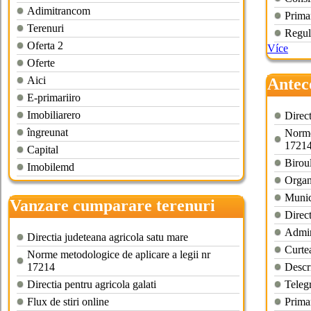
Adimitrancom
Prima
Terenuri
Regul
Oferta 2
Více
Oferte
Aici
Antec
E-primariiro
cumpa
Imobiliarero
Direct
îngreunat
Norme
1721
Capital
Biroul
Imobilemd
Organi
Munic
Vanzare cumparare terenuri
Direct
agricole
Admin
Directia judeteana agricola satu mare
Curtea
Norme metodologice de aplicare a legii nr
17214
Descri
Directia pentru agricola galati
Telegr
Flux de stiri online
Prima