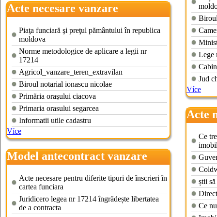
Acte necesare vanzare
mold
Biroul
cumparare teren agricol
Piaţa funciară şi preţul pământului în republica
Camera
moldova
Minist
Norme metodologice de aplicare a legii nr
Lege 
17214
Cabin
Agricol_vanzare_teren_extravilan
Jud ch
Biroul notarial ionascu nicolae
Více
Primăria oraşului ciacova
Primaria orasului segarcea
Acte 
Informatii utile cadastru
cumpa
Více
Ce tre
imobi
Model antecontract vanzare
Guver
cumparare teren agricol
Coldw
Acte necesare pentru diferite tipuri de înscrieri în
știi să
cartea funciara
Direct
Juridicero legea nr 17214 îngrădește libertatea
Ce nu-
de a contracta