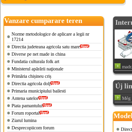
Vanzare cumparare teren
Inter
agricol
Norme metodologice de aplicare a legii nr
17214
Directia judeteana agricola satu mare
Diverse pe net made in china
Fundatia culturala folk art
madr
Ministerul apărării naţionale
Primăria chișineu criș
Directia agricola dolj
Új li
Primaria municipiului bailesti
Antena satelor
Még n
Piata pamantului
Forum roportal
Model
Ziarul lumina
cumpa
Desprecopiicom forum
Direct