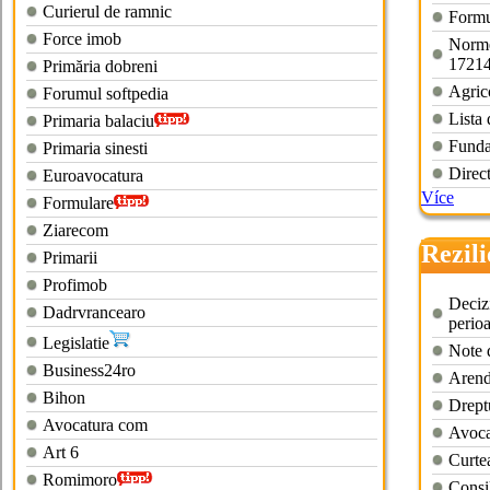
Curierul de ramnic
Formul
Force imob
Norme
1721
Primăria dobreni
Agric
Forumul softpedia
Lista 
Primaria balaciu
Fundat
Primaria sinesti
Direct
Euroavocatura
Více
Formulare
Ziarecom
Rezili
Primarii
cumpa
Profimob
Decizi
Dadrvrancearo
perio
Legislatie
Note d
Business24ro
Arenda
Bihon
Drept
Avocatura com
Avocat
Art 6
Curtea
Romimoro
Consil