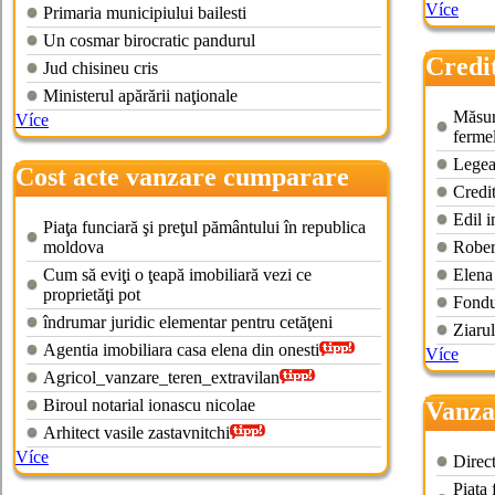
Více
Primaria municipiului bailesti
Un cosmar birocratic pandurul
Credi
Jud chisineu cris
terenu
Ministerul apărării naţionale
Măsur
Více
fermel
Legea
Cost acte vanzare cumparare
Credit
teren agricol
Edil i
Piaţa funciară şi preţul pământului în republica
moldova
Rober
Cum să eviţi o ţeapă imobiliară vezi ce
Elena
proprietăţi pot
Fondur
îndrumar juridic elementar pentru cetăţeni
Ziarul
Agentia imobiliara casa elena din onesti
Více
Agricol_vanzare_teren_extravilan
Biroul notarial ionascu nicolae
Vanza
Arhitect vasile zastavnitchi
Více
Direct
Piaţa 