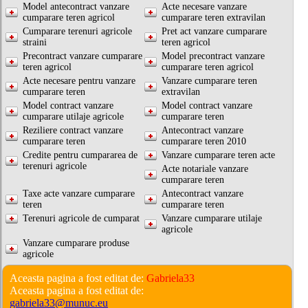
Model antecontract vanzare
Acte necesare vanzare
cumparare teren agricol
cumparare teren extravilan
Cumparare terenuri agricole
Pret act vanzare cumparare
straini
teren agricol
Precontract vanzare cumparare
Model precontract vanzare
teren agricol
cumparare teren agricol
Acte necesare pentru vanzare
Vanzare cumparare teren
cumparare teren
extravilan
Model contract vanzare
Model contract vanzare
cumparare utilaje agricole
cumparare teren
Reziliere contract vanzare
Antecontract vanzare
cumparare teren
cumparare teren 2010
Credite pentru cumpararea de
Vanzare cumparare teren acte
terenuri agricole
Acte notariale vanzare
cumparare teren
Taxe acte vanzare cumparare
Antecontract vanzare
teren
cumparare teren
Terenuri agricole de cumparat
Vanzare cumparare utilaje
agricole
Vanzare cumparare produse
agricole
Aceasta pagina a fost editat de:
Gabriela33
Aceasta pagina a fost editat de:
gabriela33@munuc.eu