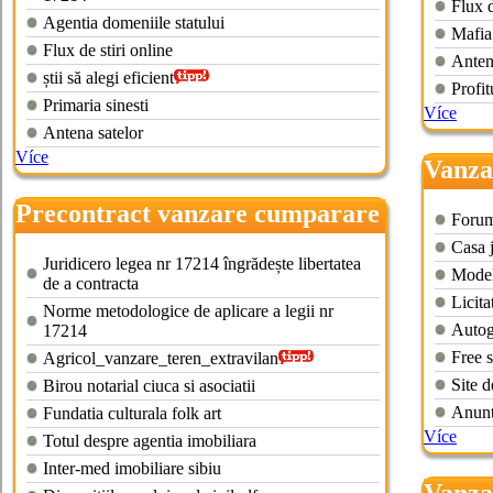
Flux d
Agentia domeniile statului
Mafia
Flux de stiri online
Anten
știi să alegi eficient
Profit
Primaria sinesti
Více
Antena satelor
Více
Vanza
agrico
Precontract vanzare cumparare
Forum
teren agricol
Casa j
Juridicero legea nr 17214 îngrădește libertatea
Model 
de a contracta
Licita
Norme metodologice de aplicare a legii nr
Autog
17214
Free 
Agricol_vanzare_teren_extravilan
Site d
Birou notarial ciuca si asociatii
Anunt
Fundatia culturala folk art
Více
Totul despre agentia imobiliara
Inter-med imobiliare sibiu