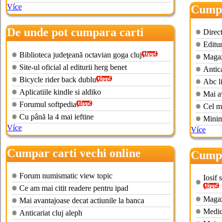
Více
Cumpa
franc
De unde pot cumpara carti
Direct
online
Editur
Biblioteca judeţeană octavian goga cluj
Magazi
Site-ul oficial al editurii herg benet
Antica
Bicycle rider back dublu
Abc li
Aplicatiile kindle si aldiko
Mai av
Forumul softpedia
Cel m
Cu până la 4 mai ieftine
Minim
Více
Více
Cumpar carti vechi online
Cumpa
germ
Forum numismatic view topic
Iosif s
Ce am mai citit readere pentru ipad
Magazi
Mai avantajoase decat actiunile la banca
Medic
Anticariat cluj aleph