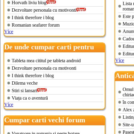
Horvath liviu blog
Lista 
roman
Dezvoltare personala cu motivonti
Este p
I think therefore i blog
Muzica
Romanian seafarer forum
Anuntu
Více
Cadou
De unde cumpar carti pentru
Editu
kindle
Editur
Více
Tableta mea cititul pe tableta android
Dezvoltare personala cu motivonti
Antic
I think therefore i blog
carti
Dilema veche
Omul d
Stiri si lansari
chiria
Viața ca o aventură
în com
Více
Alex 
Listin
Cumpar carti vechi forum
Site-u
Pasest
Vanatoare in romania si peste hotare