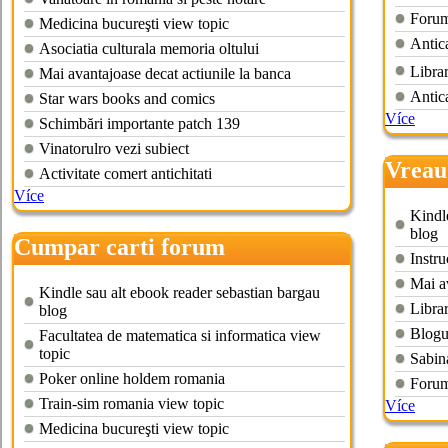
Forum
Medicina bucureşti view topic
Antica
Asociatia culturala memoria oltului
Librar
Mai avantajoase decat actiunile la banca
Antica
Star wars books and comics
Více
Schimbări importante patch 139
Vinatorulro vezi subiect
Vreau
Activitate comert antichitati
Více
Kindl
blog
Cumpar carti forum
Instru
Mai av
Kindle sau alt ebook reader sebastian bargau
Libra
blog
Blogu
Facultatea de matematica si informatica view
topic
Sabin
Poker online holdem romania
Forum
Train-sim romania view topic
Více
Medicina bucureşti view topic