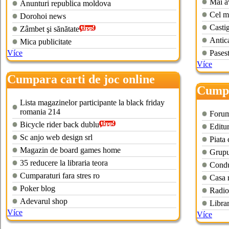
Mai av
Anunturi republica moldova
Cel m
Dorohoi news
Casti
Zâmbet şi sănătate
Antica
Mica publicitate
Více
Pasest
Více
Cumpara carti de joc online
Cumpa
Lista magazinelor participante la black friday
romania 214
Forum
Bicycle rider back dublu
Editur
Sc anjo web design srl
Piata
Magazin de board games home
Grupul
35 reducere la libraria teora
Condu
Cumparaturi fara stres ro
Casa 
Poker blog
Radio
Adevarul shop
Librar
Více
Více