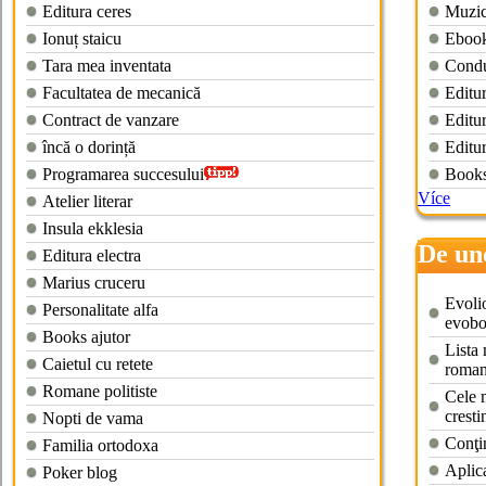
Editura ceres
Muzica
Ionuț staicu
Ebook
Tara mea inventata
Condu
Facultatea de mecanică
Editur
Contract de vanzare
Editu
încă o dorință
Editur
Programarea succesului
Books
Více
Atelier literar
Insula ekklesia
De un
Editura electra
electr
Marius cruceru
Evolio
Personalitate alfa
evob
Books ajutor
Lista 
Caietul cu retete
roman
Romane politiste
Cele m
cresti
Nopti de vama
Conţi
Familia ortodoxa
Aplic
Poker blog