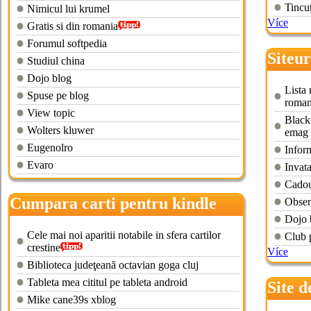
Tincu
Nimicul lui krumel
Více
Gratis si din romania
Forumul softpedia
Siteur
Studiul china
Dojo blog
Lista 
Spuse pe blog
roman
View topic
Black
Wolters kluwer
emag
Eugenolro
Inform
Evaro
Invatat
Cadou
Cumpara carti pentru kindle
Obser
Dojo 
Cele mai noi aparitii notabile in sfera cartilor
Club 
crestine
Více
Biblioteca judeţeană octavian goga cluj
Tableta mea cititul pe tableta android
Site d
Mike cane39s xblog