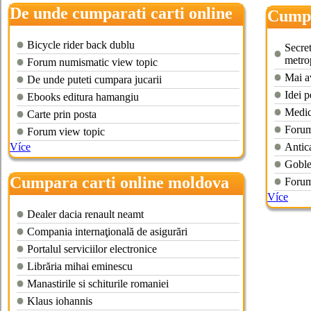
De unde cumparati carti online
Cumpa
Bicycle rider back dublu
Secret
metro
Forum numismatic view topic
Mai av
De unde puteti cumpara jucarii
Idei p
Ebooks editura hamangiu
Medic
Carte prin posta
Forum
Forum view topic
Více
Antica
Goble
Cumpara carti online moldova
Forum
Více
Dealer dacia renault neamt
Compania internaţională de asigurări
Portalul serviciilor electronice
Librăria mihai eminescu
Manastirile si schiturile romaniei
Klaus iohannis