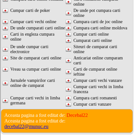
online
Cumpar carti de poker
De unde pot cumpara carti
online
Cumpar carti vechi online
Cumpara carti de joc online
De unde cumparati carti online
Cumpara carti online moldova
Carti in engleza cumpara
Cumpar carti online
online
Cumparat carti online
De unde cumpar carti
Siteuri de cumparat carti
electronice
online
Site de cumparat carti online
Anticariat online cumparam
carti
Vreau sa cumpar carti online
Carti de cumparat online
ieftine
Jurnalele vampirilor carti
Cumpar carti vechi vanzare
online de cumparat
Cumpar carti vechi in limba
franceza
Cumpar carti vechi in limba
Cumpara carti romanesti
germana
Cumpar carti vanzare
Aceasta pagina a fost editat de:
Decebal22
Aceasta pagina a fost editat de:
decebal22@munuc.eu