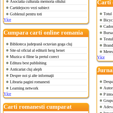
Carti 
Asociatia culturala memoria oltului
Cartidejocro vezi subiect
Totul 
Goblenul pentru toti
Více
Bicyc
Cadou
Cumpara carti online romania
Bursa 
Testul
Biblioteca judeţeană octavian goga cluj
Brand
Site-ul oficial al editurii herg benet
Mereu
Muzica si filme la pretul corect
Více
Editura best publishing
Jurnal
Anticariat cluj aleph
Despre noi şi alte informaţii
onlin
Despar
Libraria pagini romanesti
Autor 
Learning network
Více
P into
Grupul
Carti romanesti cumparat
Adeva