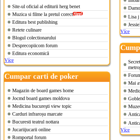
online
Intoar
Site-ul oficial al editurii herg benet
Damon
Muzica si filme la pretul corect
Lisa j
Editura best publishing
Jessi
Retete culinare
Více
Blogul colectionarului
Desprecopiicom forum
Cumpa
Editura economică
Více
Secret
metro
Cumpar carti de poker
Forum
Mai av
Magazin de board games home
Medic
Jocmd board games moldova
Goble
Medicina bucureşti view topic
Muzeul
Carduri infraroșu marcate
Antica
Bucuresti teatrul nottara
Antica
Jucariijucarii online
Více
Romportal forum